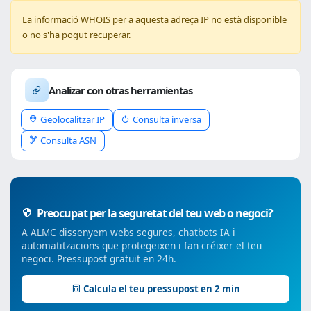
La informació WHOIS per a aquesta adreça IP no està disponible
o no s'ha pogut recuperar.
Analizar con otras herramientas
Geolocalitzar IP
Consulta inversa
Consulta ASN
Preocupat per la seguretat del teu web o negoci?
A ALMC dissenyem webs segures, chatbots IA i
automatitzacions que protegeixen i fan créixer el teu
negoci. Pressupost gratuït en 24h.
Calcula el teu pressupost en 2 min