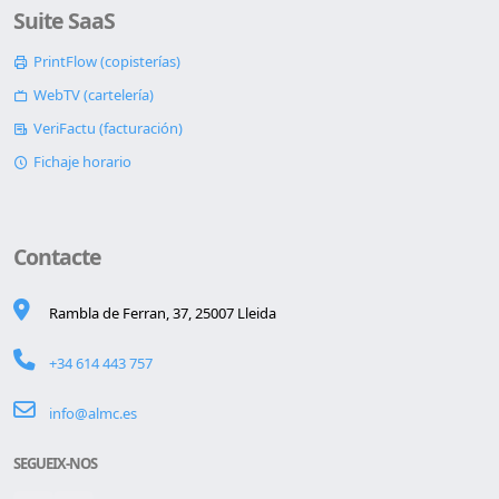
Suite SaaS
PrintFlow (copisterías)
WebTV (cartelería)
VeriFactu (facturación)
Fichaje horario
Contacte
Rambla de Ferran, 37, 25007 Lleida
+34 614 443 757
info@almc.es
SEGUEIX-NOS