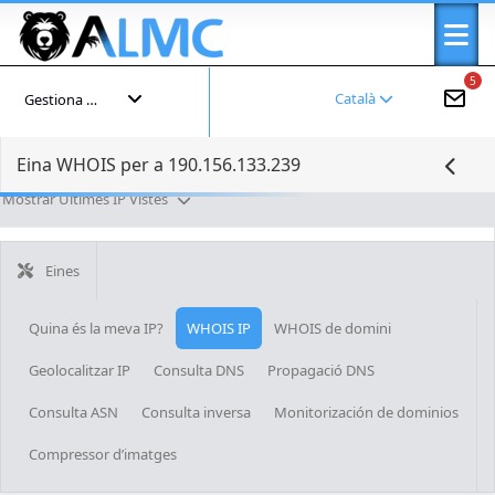
5
Català
Gestiona el teu compte
Eina WHOIS per a 190.156.133.239
Mostrar Últimes IP Vistes
Eines
Quina és la meva IP?
WHOIS IP
WHOIS de domini
Geolocalitzar IP
Consulta DNS
Propagació DNS
Consulta ASN
Consulta inversa
Monitorización de dominios
Compressor d’imatges