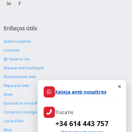
Enllaços útils
Sobre nosaltres
Contacte
Reserva cita
Reparar web hackejada
Manteniment web
Reparació web
Xateja amb nosaltres
Eines
Quina és la meva IP
Truca’ns
Comprimir imatges
Cerca al lloc
+34 614 443 757
Blog