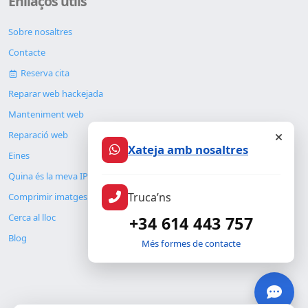
Enllaços útils
Sobre nosaltres
Contacte
Reserva cita
Reparar web hackejada
Manteniment web
Reparació web
Xateja amb nosaltres
Eines
Quina és la meva IP
Truca’ns
Comprimir imatges
Cerca al lloc
+34 614 443 757
Blog
Més formes de contacte