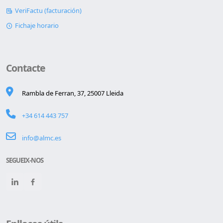
VeriFactu (facturación)
Fichaje horario
Contacte
Rambla de Ferran, 37, 25007 Lleida
+34 614 443 757
info@almc.es
SEGUEIX-NOS