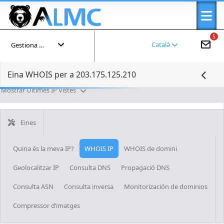
5
Català
Gestiona el teu compte
Eina WHOIS per a 203.175.125.210
Mostrar Últimes IP Vistes
Eines
Quina és la meva IP?
WHOIS IP
WHOIS de domini
Geolocalitzar IP
Consulta DNS
Propagació DNS
Consulta ASN
Consulta inversa
Monitorización de dominios
Compressor d’imatges