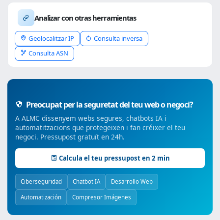
Analizar con otras herramientas
Geolocalitzar IP
Consulta inversa
Consulta ASN
Preocupat per la seguretat del teu web o negoci?
A ALMC dissenyem webs segures, chatbots IA i
automatitzacions que protegeixen i fan créixer el teu
negoci. Pressupost gratuït en 24h.
Calcula el teu pressupost en 2 min
Ciberseguridad
Chatbot IA
Desarrollo Web
Automatización
Compresor Imágenes