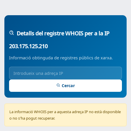
Detalls del registre WHOIS per a la IP
203.175.125.210
Informació obtinguda de registres públics de xarxa.
Cercar
La informació WHOIS per a aquesta adreça IP no està disponible
o no s'ha pogut recuperar.