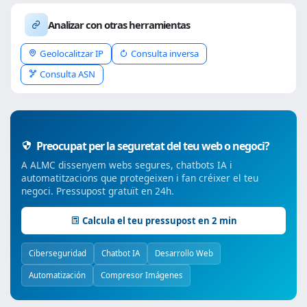
Analizar con otras herramientas
Geolocalitzar IP
Consulta inversa
Consulta ASN
Preocupat per la seguretat del teu web o negoci?
A ALMC dissenyem webs segures, chatbots IA i
automatitzacions que protegeixen i fan créixer el teu
negoci. Pressupost gratuït en 24h.
Calcula el teu pressupost en 2 min
Ciberseguridad
Chatbot IA
Desarrollo Web
Automatización
Compresor Imágenes