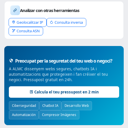
Analizar con otras herramientas
Geolocalitzar IP
Consulta inversa
Consulta ASN
Preocupat per la seguretat del teu web o negoci?
A ALMC dissenyem webs segures, chatbots IA i
automatitzacions que protegeixen i fan créixer el teu
negoci. Pressupost gratuït en 24h.
Calcula el teu pressupost en 2 min
Ciberseguridad
Chatbot IA
Desarrollo Web
Automatización
Compresor Imágenes