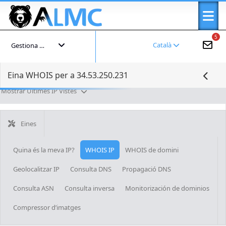
5
Català
Gestiona el teu compte
Eina WHOIS per a 34.53.250.231
Mostrar Últimes IP Vistes
Eines
Quina és la meva IP?
WHOIS IP
WHOIS de domini
Geolocalitzar IP
Consulta DNS
Propagació DNS
Consulta ASN
Consulta inversa
Monitorización de dominios
Compressor d’imatges