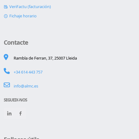
VeriFactu (facturación)
Fichaje horario
Contacte
Rambla de Ferran, 37, 25007 Lleida
+34 614 443 757
info@almc.es
SEGUEIX-NOS