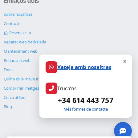
Enllaços útils
Sobre nosaltres
Contacte
Reserva cita
Reparar web hackejada
Manteniment web
Reparació web
Xateja amb nosaltres
Eines
Quina és la meva IP
Truca’ns
Comprimir imatges
Cerca al lloc
+34 614 443 757
Blog
Més formes de contacte