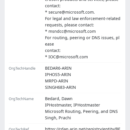
contact:
* secure@microsoft.com.
For legal and law enforcement-related
requests, please contact:
* msndcc@microsoft.com
For routing, peering or DNS issues, pl
ease
contact:
* IOC@microsoft.com
BEDAR6-ARIN
OrgTechHandle
IPHOS5-ARIN
MRPD-ARIN
SINGH683-ARIN
Bedard, Dawn
OrgTechName
IPHostmaster, IPHostmaster
Microsoft Routing, Peering, and DNS
Singh, Prachi
https://rdap.arin.net/registry/entity/BE
OrgTechRef