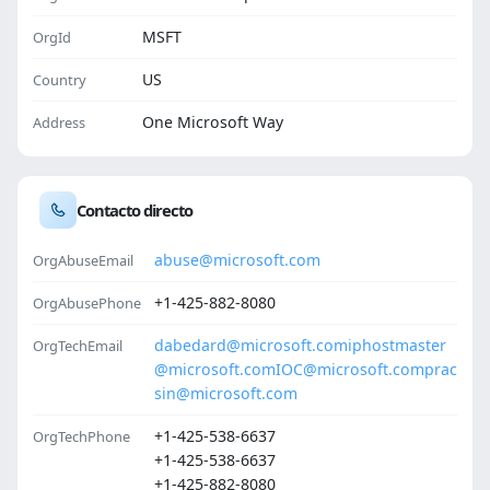
MSFT
OrgId
US
Country
One Microsoft Way
Address
Contacto directo
abuse@microsoft.com
OrgAbuseEmail
+1-425-882-8080
OrgAbusePhone
dabedard@microsoft.com
iphostmaster
OrgTechEmail
@microsoft.com
IOC@microsoft.com
prac
sin@microsoft.com
+1-425-538-6637
OrgTechPhone
+1-425-538-6637
+1-425-882-8080