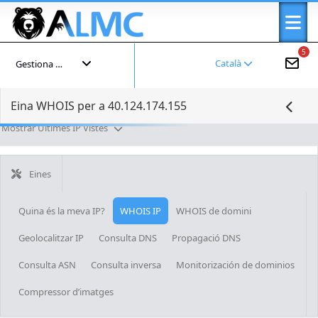
5
Català
Gestiona el teu compte
Eina WHOIS per a 40.124.174.155
Mostrar Últimes IP Vistes
Eines
Quina és la meva IP?
WHOIS IP
WHOIS de domini
Geolocalitzar IP
Consulta DNS
Propagació DNS
Consulta ASN
Consulta inversa
Monitorización de dominios
Compressor d’imatges