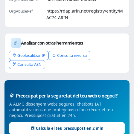
https://rdap.arin.net/registry/entity/M
OrgAbuseRef
AC74-ARIN
Analizar con otras herramientas
Geolocalitzar IP
Consulta inversa
Consulta ASN
Preocupat per la seguretat del teu web o negoci?
A ALMC dissenyem webs segures, chatbots IA i
automatitzacions que protegeixen i fan créixer el teu
negoci. Pressupost gratuït en 24h.
Calcula el teu pressupost en 2 min