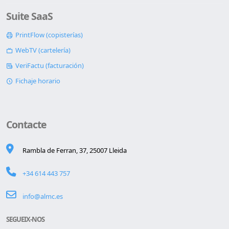
Suite SaaS
PrintFlow (copisterías)
WebTV (cartelería)
VeriFactu (facturación)
Fichaje horario
Contacte
Rambla de Ferran, 37, 25007 Lleida
+34 614 443 757
info@almc.es
SEGUEIX-NOS