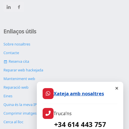
Enllaços útils
Sobre nosaltres
Contacte
Reserva cita
Reparar web hackejada
Manteniment web
Reparació web
Xateja amb nosaltres
Eines
Quina és la meva IP
Truca’ns
Comprimir imatges
Cerca al lloc
+34 614 443 757