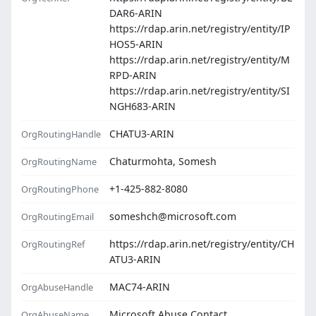
DAR6-ARIN
https://rdap.arin.net/registry/entity/IP
HOS5-ARIN
https://rdap.arin.net/registry/entity/M
RPD-ARIN
https://rdap.arin.net/registry/entity/SI
NGH683-ARIN
CHATU3-ARIN
OrgRoutingHandle
Chaturmohta, Somesh
OrgRoutingName
+1-425-882-8080
OrgRoutingPhone
someshch@microsoft.com
OrgRoutingEmail
https://rdap.arin.net/registry/entity/CH
OrgRoutingRef
ATU3-ARIN
MAC74-ARIN
OrgAbuseHandle
Microsoft Abuse Contact
OrgAbuseName