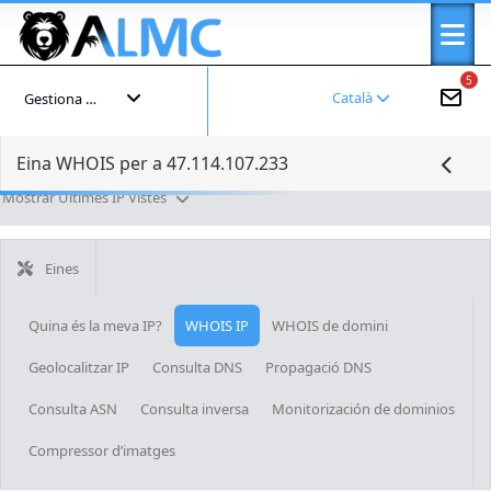
5
Català
Gestiona el teu compte
Eina WHOIS per a 47.114.107.233
Mostrar Últimes IP Vistes
Eines
Quina és la meva IP?
WHOIS IP
WHOIS de domini
Geolocalitzar IP
Consulta DNS
Propagació DNS
Consulta ASN
Consulta inversa
Monitorización de dominios
Compressor d’imatges