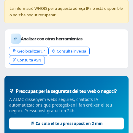
La informació WHOIS per a aquesta adreça IP no està disponible
o no s'ha pogut recuperar.
Analizar con otras herramientas
Geolocalitzar IP
Consulta inversa
Consulta ASN
Preocupat per la seguretat del teu web o negoci?
A ALMC dissenyem webs segures, chatbots IA i
automatitzacions que protegeixen i fan créixer el teu
negoci. Pressupost gratuït en 24h.
Calcula el teu pressupost en 2 min