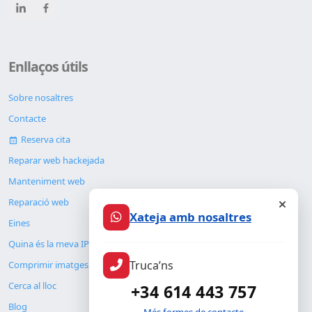
Enllaços útils
Sobre nosaltres
Contacte
Reserva cita
Reparar web hackejada
Manteniment web
Reparació web
Xateja amb nosaltres
Eines
Quina és la meva IP
Truca’ns
Comprimir imatges
Cerca al lloc
+34 614 443 757
Blog