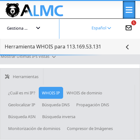
5
Español
Gestiona tu cuenta
Herramienta WHOIS para 113.169.53.131
Mostrar Últimas IPs Vistas
Herramientas
¿Cuál es mi IP?
WHOIS IP
WHOIS de dominio
Geolocalizar IP
Búsqueda DNS
Propagación DNS
Búsqueda ASN
Búsqueda inversa
Monitorización de dominios
Compresor de Imágenes