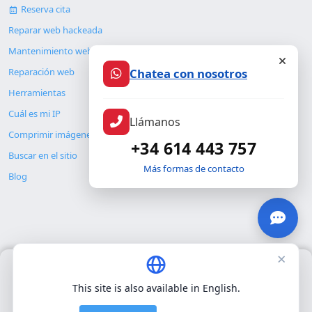
Reserva cita
Reparar web hackeada
Mantenimiento web
Chatea con nosotros
Reparación web
Herramientas
Cuál es mi IP
Llámanos
Comprimir imágenes
+34 614 443 757
Buscar en el sitio
Más formas de contacto
Blog
×
Usamos únicamente cookies propias para el funcionamiento
© Copyright 2026. ALMC SECURITY S.L.U.
básico del sitio. No utilizamos cookies de terceros.
Política de
This site is also available in English.
privacidad
.
Legal
Recursos