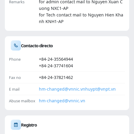
for admin contact mail to Nguyen Xuan C
Remarks
uong NXC1-AP
for Tech contact mail to Nguyen Hien Kha
nh KNH1-AP
Contacto directo
+84-24-35564944
Phone
+84-24-37741604
+84-24-37821462
Fax no
hm-changed@vnnic.vn
huypt@vnpt.vn
E mail
hm-changed@vnnic.vn
Abuse mailbox
Registro