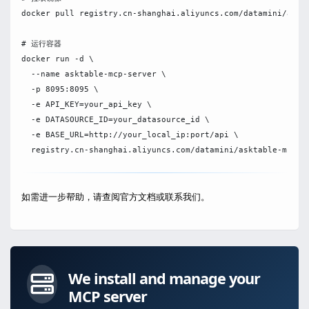
docker pull registry.cn-shanghai.aliyuncs.com/datamini/askta
# 运行容器

docker run -d \

  --name asktable-mcp-server \

  -p 8095:8095 \

  -e API_KEY=your_api_key \

  -e DATASOURCE_ID=your_datasource_id \

  -e BASE_URL=http://your_local_ip:port/api \

如需进一步帮助，请查阅官方文档或联系我们。
We install and manage your
MCP server