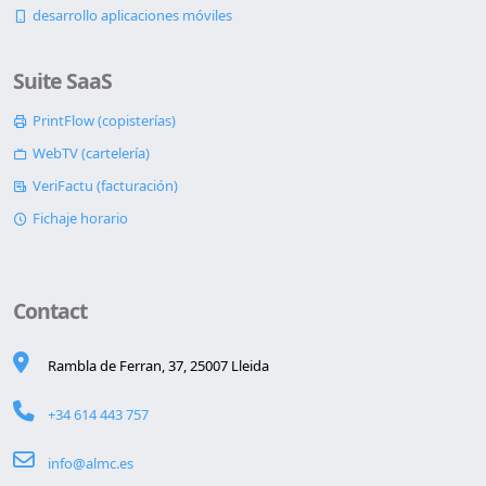
desarrollo aplicaciones móviles
Suite SaaS
PrintFlow (copisterías)
WebTV (cartelería)
VeriFactu (facturación)
Fichaje horario
Contact
Rambla de Ferran, 37, 25007 Lleida
+34 614 443 757
info@almc.es