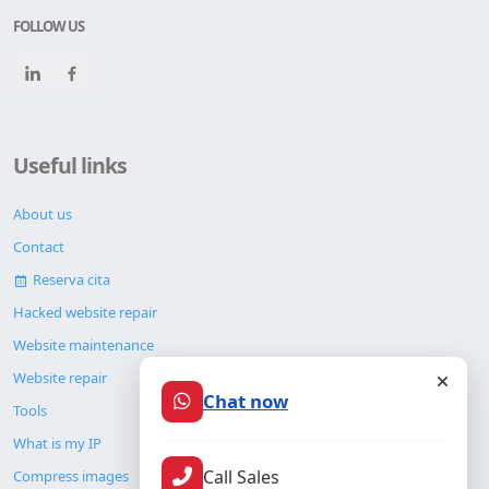
FOLLOW US
Useful links
About us
Contact
Reserva cita
Hacked website repair
Website maintenance
Website repair
Chat now
Tools
What is my IP
Call Sales
Compress images