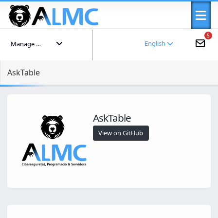
5
English
Manage your account
AskTable
AskTable
View on GitHub