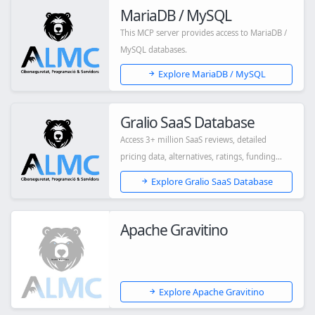
MariaDB / MySQL
This MCP server provides access to MariaDB /
MySQL databases.
Explore MariaDB / MySQL
Gralio SaaS Database
Access 3+ million SaaS reviews, detailed
pricing data, alternatives, ratings, funding
info...
Explore Gralio SaaS Database
Apache Gravitino
Explore Apache Gravitino