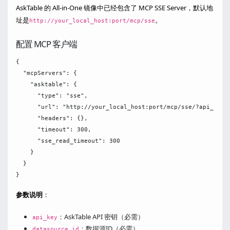
AskTable 的 All-in-One 镜像中已经包含了 MCP SSE Server，默认地
址是
。
http://your_local_host:port/mcp/sse
配置 MCP 客户端
{

  "mcpServers": {

    "asktable": {

      "type": "sse",

      "url": "http://your_local_host:port/mcp/sse/?api_key=y
      "headers": {},

      "timeout": 300,

      "sse_read_timeout": 300

    }

  }

参数说明
：
：AskTable API 密钥（必需）
api_key
：数据源ID（必需）
datasource_id