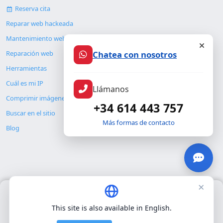
Reserva cita
Reparar web hackeada
Mantenimiento web
Chatea con nosotros
Reparación web
Herramientas
Cuál es mi IP
Llámanos
Comprimir imágenes
+34 614 443 757
Buscar en el sitio
Más formas de contacto
Blog
×
Usamos únicamente cookies propias para el funcionamiento
© Copyright 2026. ALMC SECURITY S.L.U.
básico del sitio. No utilizamos cookies de terceros.
Política de
This site is also available in English.
privacidad
.
Legal
Recursos