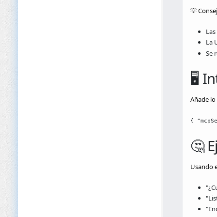
💡 Consej
Las
La 
Se 
🖥️ 
Añade lo 
{ "mcpS
🤔 E
Usando e
"¿C
"Lis
"En