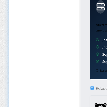
Nuestro
servido
Ins
Int
Sop
Seg
Respu
Relaci