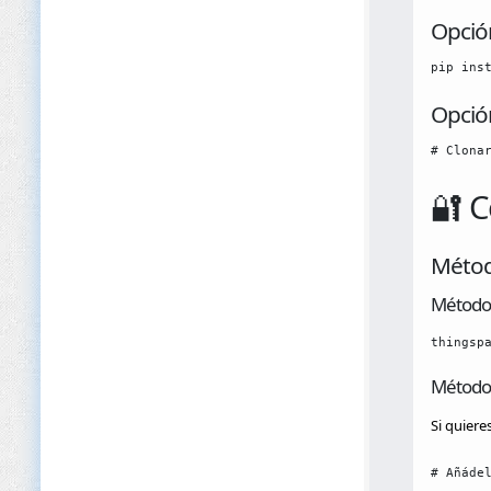
Opción
pip ins
Opción
# Clona
🔐 C
Método
Método 
thingsp
Método 
Si quiere
# Añáde