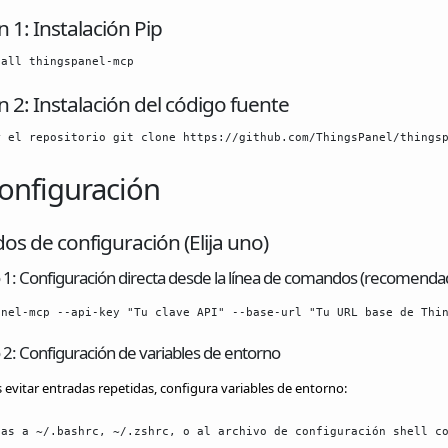
 1: Instalación Pip
tall thingspanel-mcp
 2: Instalación del código fuente
r el repositorio git clone https://github.com/ThingsPanel/things
onfiguración
s de configuración (Elija uno)
1: Configuración directa desde la línea de comandos (recomenda
anel-mcp --api-key "Tu clave API" --base-url "Tu URL base de Thi
2: Configuración de variables de entorno
s evitar entradas repetidas, configura variables de entorno:
las a ~/.bashrc, ~/.zshrc, o al archivo de configuración shell c