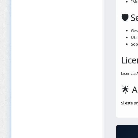
"Mos
🛡️ 
Ges
Util
Sop
Lice
Licencia 
🌟 
Si este p