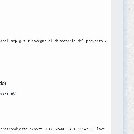
panel-mcp.git # Navegar al directorio del proyecto cd thingspane
do)
ngsPanel"
orrespondiente export THINGSPANEL_API_KEY="Tu Clave API" export 