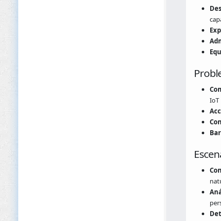
Des
cap
Exp
Adm
Equ
Probl
Com
IoT
Acc
Con
Bar
Escena
Con
nat
Aná
per
Det