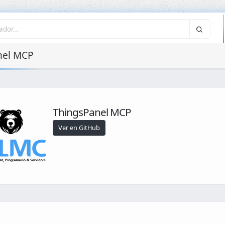
nel MCP
ThingsPanel MCP
Ver en GitHub