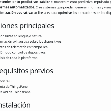
tenimiento predictivo
: Habilite el mantenimiento predictivo impulsado p
ormes automatizados
: Cree sistemas que puedan generar informes y visu
imización operativa
: Utilice la IA para optimizar las operaciones de los d
iones principales
 Consultas en lenguaje natural
ormación exhaustiva sobre los dispositivos
Datos de telemetría en tiempo real
Cómodo control de dispositivos
isis de toda la plataforma
Requisitos previos
hon 3.8+
nta de ThingsPanel
ve API de ThingsPanel
nstalación