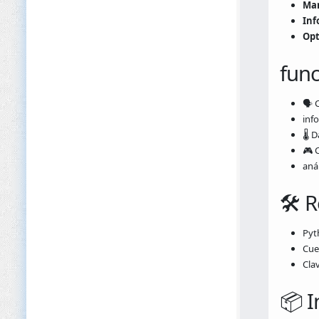
Man
Inf
Opt
func
🗣️
inf
🌡️ 
🎮 
anál
🛠️ 
Pyt
Cue
Cla
📦 I