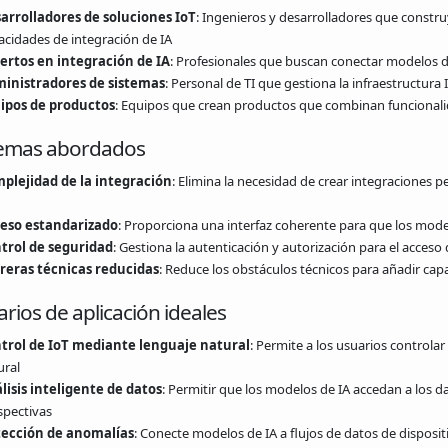
arrolladores de soluciones IoT
: Ingenieros y desarrolladores que constr
acidades de integración de IA
ertos en integración de IA
: Profesionales que buscan conectar modelos d
inistradores de sistemas
: Personal de TI que gestiona la infraestructura I
ipos de productos
: Equipos que crean productos que combinan funcionalid
emas abordados
plejidad de la integración
: Elimina la necesidad de crear integraciones p
eso estandarizado
: Proporciona una interfaz coherente para que los model
trol de seguridad
: Gestiona la autenticación y autorización para el acceso d
reras técnicas reducidas
: Reduce los obstáculos técnicos para añadir capa
rios de aplicación ideales
trol de IoT mediante lenguaje natural
: Permite a los usuarios controlar
ural
lisis inteligente de datos
: Permitir que los modelos de IA accedan a los d
spectivas
ección de anomalías
: Conecte modelos de IA a flujos de datos de disposit