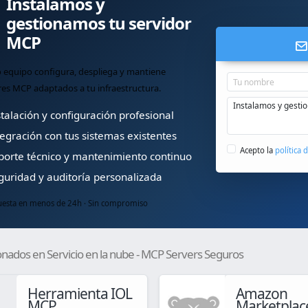
Instalamos y
gestionamos tu servidor
MCP
 equipo configura, despliega y mantiene
res MCP adaptados a tu infraestructura.
talación y configuración profesional
egración con tus sistemas existentes
Acepto la
política 
orte técnico y mantenimiento continuo
uridad y auditoría personalizada
esta en menos de 24h · Sin compromiso
onados en Servicio en la nube - MCP Servers Seguros
Herramienta IOL
Amazon
MCP
Marketplac