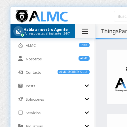
Habla a nuestro Agente
ThingsPa
IA · respuestas al instante · 24/7
ALMC
Inicio
Nosotros
ALMC
Contacto
ALMC SECURITY S.L.U.
Posts
Soluciones
Servicios
Industrias