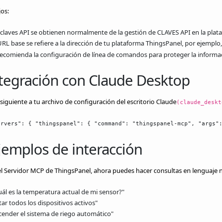
os:
 claves API se obtienen normalmente de la gestión de CLAVES API en la pla
URL base se refiere a la dirección de tu plataforma ThingsPanel, por ejemplo
recomienda la configuración de línea de comandos para proteger la informa
Integración con Claude Desktop
siguiente a tu archivo de configuración del escritorio Claude
(claude_deskt
ervers": { "thingspanel": { "command": "thingspanel-mcp", "args"
jemplos de interacción
l Servidor MCP de ThingsPanel, ahora puedes hacer consultas en lenguaje 
uál es la temperatura actual de mi sensor?"
tar todos los dispositivos activos"
cender el sistema de riego automático"