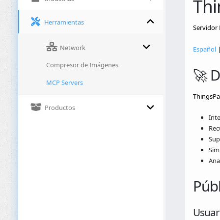
Th
Herramientas
Servidor
Network
Español
Compresor de Imágenes
🚀 D
MCP Servers
ThingsPan
Productos
Inte
Rec
Supe
Sim
Ana
Públ
Usuari