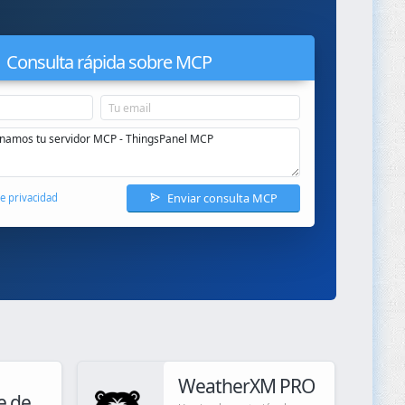
Consulta rápida sobre MCP
Enviar consulta MCP
de privacidad
WeatherXM PRO
e de