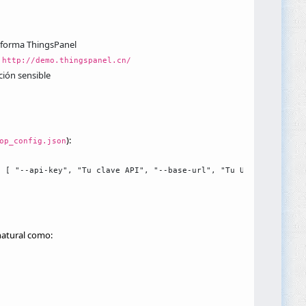
taforma ThingsPanel
,
http://demo.thingspanel.cn/
ción sensible
):
op_config.json
: [ "--api-key", "Tu clave API", "--base-url", "Tu URL base" ] }
natural como: