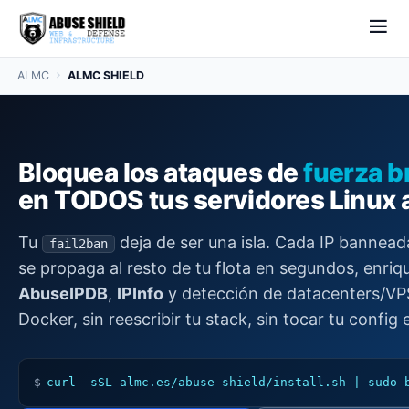
ALMC
ALMC SHIELD
Bloquea los ataques de
fuerza b
en TODOS tus servidores Linux a
Tu
deja de ser una isla. Cada IP bannead
fail2ban
se propaga al resto de tu flota en segundos, enriq
AbuseIPDB
,
IPInfo
y detección de datacenters/VPS
Docker, sin reescribir tu stack, sin tocar tu config 
$
curl -sSL almc.es/abuse-shield/install.sh | sudo 