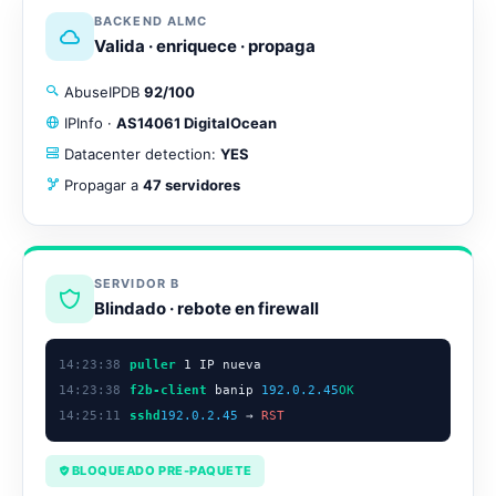
BACKEND ALMC
Valida · enriquece · propaga
AbuseIPDB
92/100
IPInfo ·
AS14061 DigitalOcean
Datacenter detection:
YES
Propagar a
47 servidores
SERVIDOR B
Blindado · rebote en firewall
14:23:38
puller
1 IP nueva
14:23:38
f2b-client
banip
192.0.2.45
OK
14:25:11
sshd
192.0.2.45
→
RST
BLOQUEADO PRE-PAQUETE