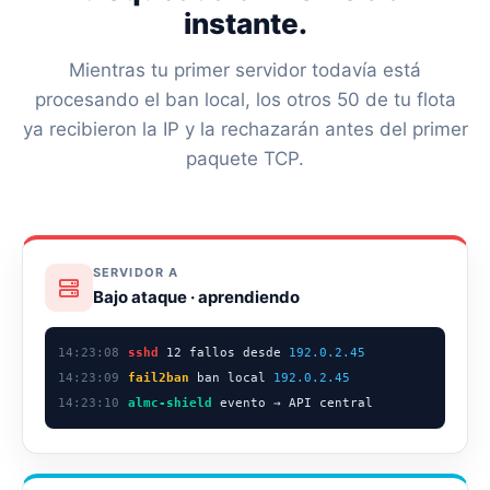
instante.
Mientras tu primer servidor todavía está
procesando el ban local, los otros 50 de tu flota
ya recibieron la IP y la rechazarán antes del primer
paquete TCP.
SERVIDOR A
Bajo ataque · aprendiendo
14:23:08
sshd
12 fallos desde
192.0.2.45
14:23:09
fail2ban
ban local
192.0.2.45
14:23:10
almc-shield
evento → API central