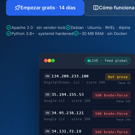
Empezar gratis · 14 días
Cómo funciona
Apache 2.0 · sin vendor-lock
Debian · Ubuntu · RHEL · Alpine
Python 3.8+ · systemd hardened
~30 MB RAM · sin Docker
LIVE · feed global
134.209.233.100
US
Bot proxy
DigitalOcean, LLC · score 100
hace 3s
35.194.155.53
US
SSH brute-force
Google LLC · score 100
hace 15s
34.95.238.121
US
SSH brute-force
Google LLC · score 100
hace 15s
34.131.72.18
US
SSH brute-force