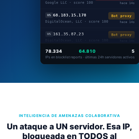
Google LLC · score 100
hace 15s
68.183.15.178
US
Bot proxy
DigitalOcean, LLC · score 100
hace 15s
161.35.87.23
US
Bot proxy
DigitalOcean, LLC · score 100
hace 15s
78.334
64.810
5
IPs en blocklist
reports · últimas 24h
servidores activos
INTELIGENCIA DE AMENAZAS COLABORATIVA
Un ataque a UN servidor. Esa IP,
bloqueada en TODOS al