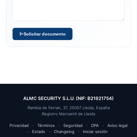
Solicitar documento
ALMC SECURITY S.L.U. (NIF: B21921754)
Rambla de Ferran, 37, 25007 Lleida, España
Registro Mercantil de Lleida
Privacidad
·
Términos
·
Seguridad
·
DPA
·
Aviso legal
·
Estado
·
Changelog
·
Iniciar sesión