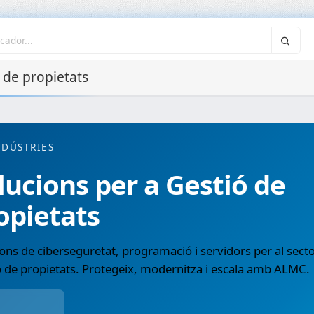
 de propietats
NDÚSTRIES
lucions per a Gestió de
opietats
ons de ciberseguretat, programació i servidors per al sect
 de propietats. Protegeix, modernitza i escala amb ALMC.