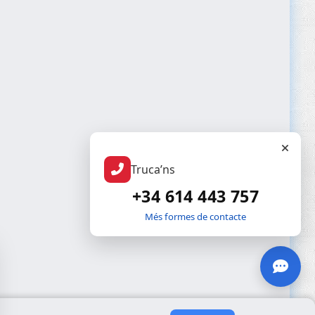
Truca’ns
+34 614 443 757
Més formes de contacte