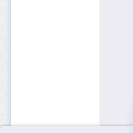
Dispositius mèdics
Edició
EdTech
Educació (Primària/Secundària)
Educació privada i acadèmies
Educació superior
Electrodomèstics
Electrònica
Emmagatzematge
Energia renovable
Equips elèctrics
Esdeveniments i Conferències
Esports i fitness
Fabricació d’aliments i begudes