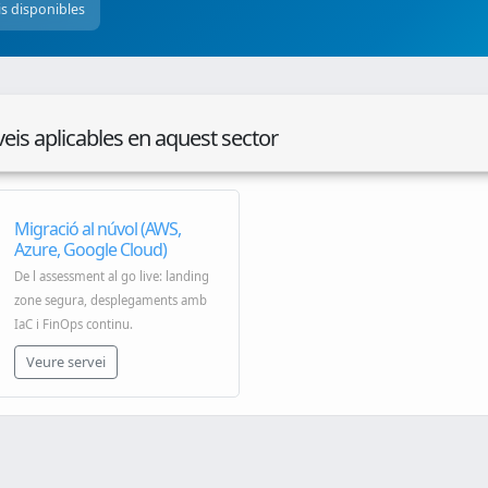
is disponibles
veis aplicables en aquest sector
Migració al núvol (AWS,
Azure, Google Cloud)
De l assessment al go live: landing
zone segura, desplegaments amb
IaC i FinOps continu.
Veure servei