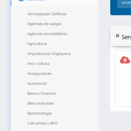
serve
Aeroespacial i Defensa
Agències de viatges
Agències immobiliàries
Ser
Agricultura
Arquitectura i Enginyeria
Arts i cultura
Assegurances
Automoció
Banca i Finances
Béns immobles
Biotecnologia
Call centers i BPO