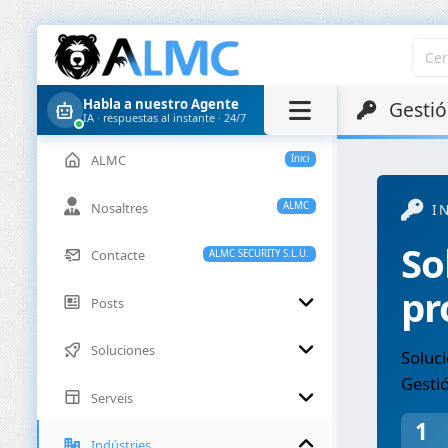
Habla a nuestro Agente
Gestió
IA · respuestas al instante · 24/7
ALMC
Inici
Nosaltres
ALMC
I
So
Contacte
ALMC SECURITY S.L.U.
pr
Posts
Soluciones
Soluci
Gestió
Serveis
1
Indústries