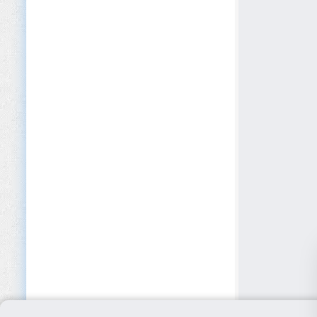
Dispositius mèdics
Edició
EdTech
Educació (Primària/Secundària)
Educació privada i acadèmies
Educació superior
Electrodomèstics
Electrònica
Emmagatzematge
Energia renovable
Equips elèctrics
Esdeveniments i Conferències
Esports i fitness
Fabricació d’aliments i begudes