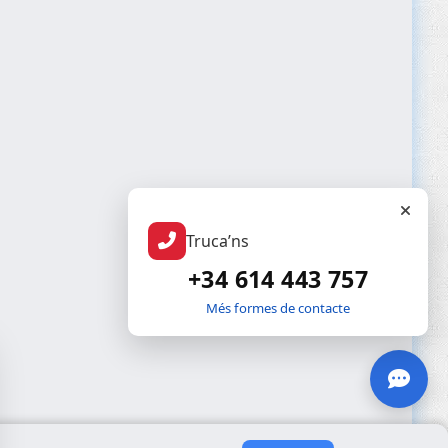
Truca’ns
+34 614 443 757
Més formes de contacte