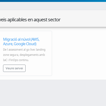
veis aplicables en aquest sector
Migració al núvol (AWS,
Azure, Google Cloud)
De l assessment al go live: landing
zone segura, desplegaments amb
IaC i FinOps continu.
Veure servei