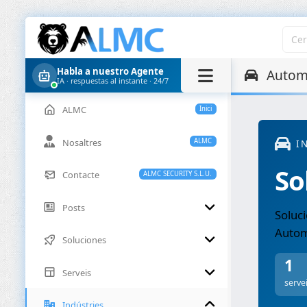
Habla a nuestro Agente
Autom
IA · respuestas al instante · 24/7
ALMC
Inici
Nosaltres
ALMC
I
So
Contacte
ALMC SECURITY S.L.U.
Posts
Soluci
Autom
Soluciones
1
Serveis
serve
Indústries