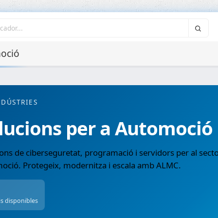
oció
NDÚSTRIES
lucions per a Automoció
ons de ciberseguretat, programació i servidors per al sect
oció. Protegeix, modernitza i escala amb ALMC.
is disponibles