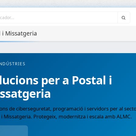
 i Missatgeria
NDÚSTRIES
lucions per a Postal i
ssatgeria
ons de ciberseguretat, programació i servidors per al sect
 i Missatgeria. Protegeix, modernitza i escala amb ALMC.