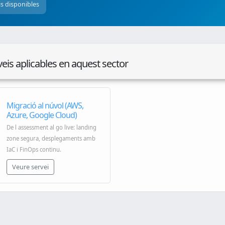
is disponibles
veis aplicables en aquest sector
Migració al núvol (AWS,
Azure, Google Cloud)
De l assessment al go live: landing
zone segura, desplegaments amb
IaC i FinOps continu.
Veure servei