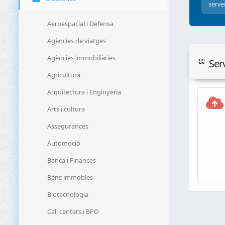
serve
Aeroespacial i Defensa
Agències de viatges
Agències immobiliàries
Ser
Agricultura
Arquitectura i Enginyeria
Arts i cultura
Assegurances
Automoció
Banca i Finances
Béns immobles
Biotecnologia
Call centers i BPO