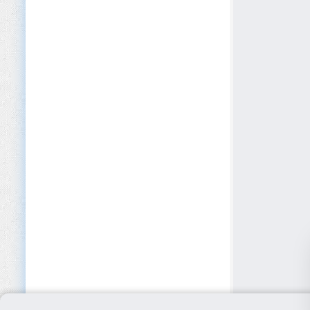
Dispositius mèdics
Edició
EdTech
Educació (Primària/Secundària)
Educació privada i acadèmies
Educació superior
Electrodomèstics
Electrònica
Emmagatzematge
Energia renovable
Equips elèctrics
Esdeveniments i Conferències
Esports i fitness
Fabricació d’aliments i begudes