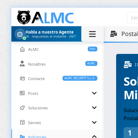
Habla a nuestro Agente
Postal
IA · respuestas al instante · 24/7
ALMC
Inici
Nosaltres
ALMC
I
So
Contacte
ALMC SECURITY S.L.U.
Mi
Posts
Soluciones
Soluci
Postal
Serveis
1
Indústries