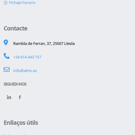
Fichaje horario
Contacte
Rambla de Ferran, 37, 25007 Lleida
+34 614 443 757
info@almc.es
SEGUEIX-NOS
Enllaços útils