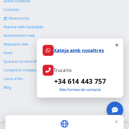
Sobre nosaltres
Contacte
Reserva cita
Reparar web hackejada
Manteniment web
Reparació web
Xateja amb nosaltres
Eines
Quina és la meva IP
Truca’ns
Comprimir imatges
Cerca al lloc
+34 614 443 757
Blog
Més formes de contacte
×
© Copyright 2026. ALMC SECURITY S.L.U.