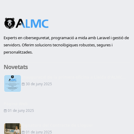
Experts en ciberseguretat, programació a mida amb Laravel i gestió de
servidors. Oferim solucions tecnològiques robustes, segures i
personalitzades.
Novetats
Inauguració de la primera oficina a Lleida d'ALMC...
30 de juny 2025
Pàgina Web
01 de juny 2025
Signatura del Contracte de Lloguer
01 de juny 2025