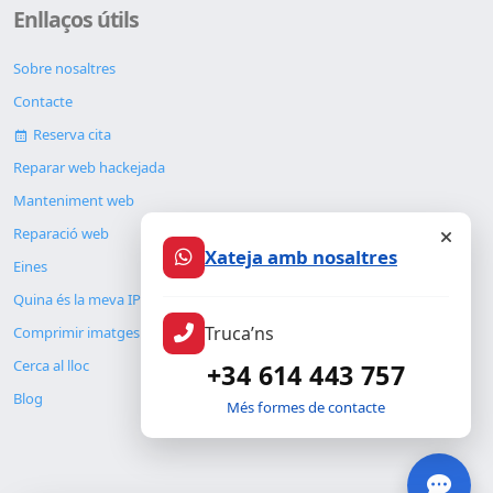
Enllaços útils
Sobre nosaltres
Contacte
Reserva cita
Reparar web hackejada
Manteniment web
Reparació web
Xateja amb nosaltres
Eines
Quina és la meva IP
Truca’ns
Comprimir imatges
Cerca al lloc
+34 614 443 757
Blog
Més formes de contacte