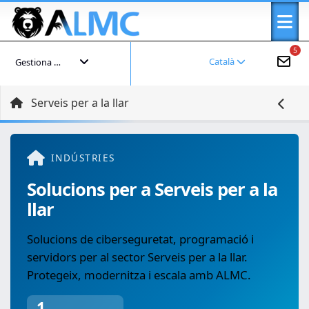
5
Català
Gestiona el teu compte
Serveis per a la llar
INDÚSTRIES
Solucions per a Serveis per a la
llar
Solucions de ciberseguretat, programació i
servidors per al sector Serveis per a la llar.
Protegeix, modernitza i escala amb ALMC.
1