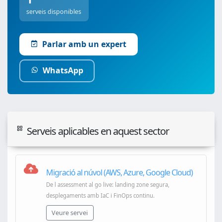
serveis disponibles
Parlar amb un expert
WhatsApp
Serveis aplicables en aquest sector
Migració al núvol (AWS, Azure, Google Cloud)
De l assessment al go live: landing zone segura,
desplegaments amb IaC i FinOps continu.
Veure servei