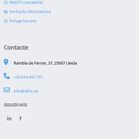
WebTV (cartelería)
VeriFactu (facturación)
Fichaje horario
Contacte
Rambla de Ferran, 37, 25007 Lleida
+34 614 443 757
info@almc.es
SEGUEIX-NOS