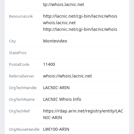
tp://whois.lacnic.net
http://lacnic.net/cgi-bin/lacnic/whois
ResourceLink
whois.lacnic.net
http://lacnic.net/cgi-bin/lacnic/whois
Montevideo
City
StateProv
11400
PostalCode
whois://whois.lacnic.net
ReferralServer
LACNIC-ARIN
OrgTechHandle
LACNIC Whois Info
OrgTechName
https://rdap.arin.net/registry/entity/LAC
OrgTechRef
NIC-ARIN
LWI100-ARIN
OrgAbuseHandle