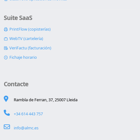
Suite SaaS
PrintFlow (copisterías)
WebTV (cartelería)
VeriFactu (facturación)
Fichaje horario
Contacte
Rambla de Ferran, 37, 25007 Lleida
+34 614 443 757
info@almc.es