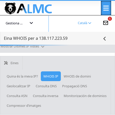
5
Català
Gestiona el teu compte
Eina WHOIS per a 138.117.223.59
Mostrar Últimes IP Vistes
Eines
Quina és la meva IP?
WHOIS IP
WHOIS de domini
Geolocalitzar IP
Consulta DNS
Propagació DNS
Consulta ASN
Consulta inversa
Monitorización de dominios
Compressor d’imatges