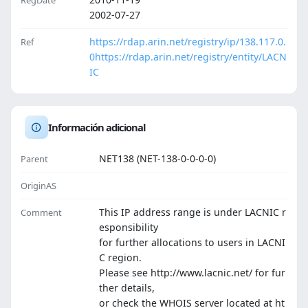
RegDate
2002-07-27
https://rdap.arin.net/registry/ip/138.117.0.
Ref
0
https://rdap.arin.net/registry/entity/LACN
IC
Información adicional
NET138 (NET-138-0-0-0-0)
Parent
OriginAS
This IP address range is under LACNIC r
Comment
esponsibility
for further allocations to users in LACNI
C region.
Please see http://www.lacnic.net/ for fur
ther details,
or check the WHOIS server located at ht