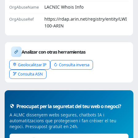
LACNIC Whois Info
OrgAbuseName
https://rdap.arin.net/registry/entity/LWI
OrgAbuseRef
100-ARIN
Analizar con otras herramientas
Geolocalitzar IP
Consulta inversa
Consulta ASN
Preocupat per la seguretat del teu web o negoci?
A ALMC dissenyem webs segures, chatbots IA i
automatitzacions que protegeixen i fan créixer el teu
negoci. Pressupost gratuït en 24h.