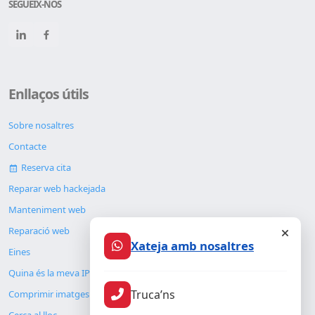
SEGUEIX-NOS
Enllaços útils
Sobre nosaltres
Contacte
Reserva cita
Reparar web hackejada
Manteniment web
Reparació web
Xateja amb nosaltres
Eines
Quina és la meva IP
Truca’ns
Comprimir imatges