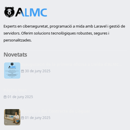
Experts en ciberseguretat, programació a mida amb Laravel i gestió de
servidors. Oferim solucions tecnològiques robustes, segures i
personalitzades.
Novetats
Inauguració de la primera oficina a Lleida d'ALMC...
30 de juny 2025
Pàgina Web
01 de juny 2025
Signatura del Contracte de Lloguer
01 de juny 2025