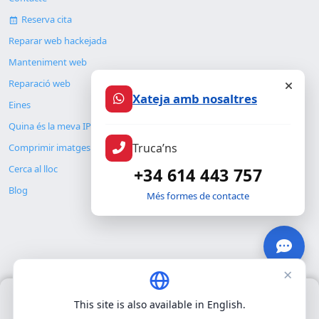
Reserva cita
Reparar web hackejada
Manteniment web
Reparació web
Xateja amb nosaltres
Eines
Quina és la meva IP
Truca’ns
Comprimir imatges
Cerca al lloc
+34 614 443 757
Blog
Més formes de contacte
×
© Copyright 2026. ALMC SECURITY S.L.U.
Només fem servir cookies pròpies per al funcionament bàsic del
This site is also available in English.
lloc. No utilitzem cookies de tercers.
Política de privacitat
.