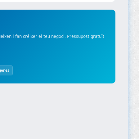
xen i fan créixer el teu negoci. Pressupost gratuït
genes