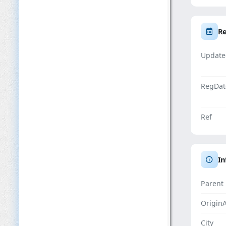
Re
Update
RegDat
Ref
In
Parent
Origin
City