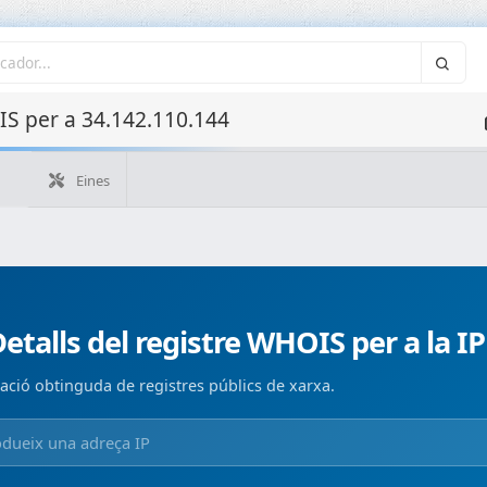
S per a 34.142.110.144
Eines
Quina és la meva IP?
WHOIS IP
WHOIS de domini
Consulta ASN
Consulta inversa
Monitorización de domi
etalls del registre WHOIS per a la I
ació obtinguda de registres públics de xarxa.