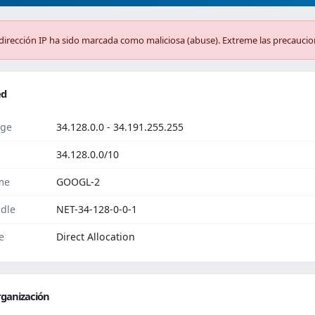
dirección IP ha sido marcada como maliciosa (abuse). Extreme las precaucio
ed
ge
34.128.0.0 - 34.191.255.255
34.128.0.0/10
me
GOOGL-2
dle
NET-34-128-0-0-1
e
Direct Allocation
ganización