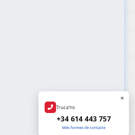
Truca’ns
+34 614 443 757
Més formes de contacte