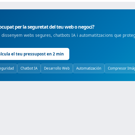
cupat per la seguretat del teu web o negoci?
dissenyem webs segures, chatbots IA i automatitzacions que protegei
lcula el teu pressupost en 2 min
eguridad
Chatbot IA
Desarrollo Web
Automatización
Compresor Imá