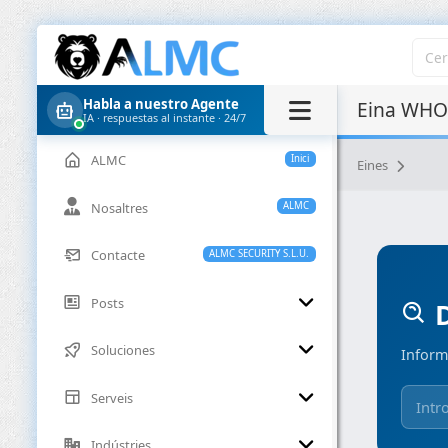
Habla a nuestro Agente
Eina WHOI
IA · respuestas al instante · 24/7
ALMC
Inici
Eines
Nosaltres
ALMC
Contacte
ALMC SECURITY S.L.U.
Posts
D
Soluciones
Inform
Serveis
Indústries