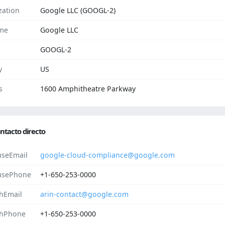
zation
Google LLC (GOOGL-2)
me
Google LLC
GOOGL-2
y
US
s
1600 Amphitheatre Parkway
ntacto directo
seEmail
google-cloud-compliance@google.com
usePhone
+1-650-253-0000
hEmail
arin-contact@google.com
hPhone
+1-650-253-0000