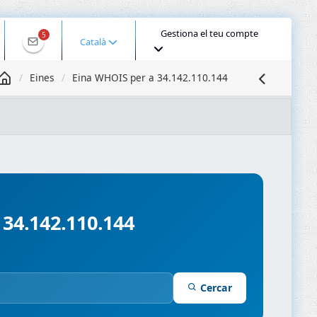
Gestiona el teu compte
5
Català
Eines
Eina WHOIS per a 34.142.110.144
Geolocalitzar IP
Consulta DNS
Propagació DNS
nios
Compressor d’imatges
P 34.142.110.144
Cercar