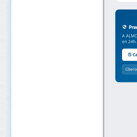
Preo
A ALMC 
en 24h.
Ca
Cibers