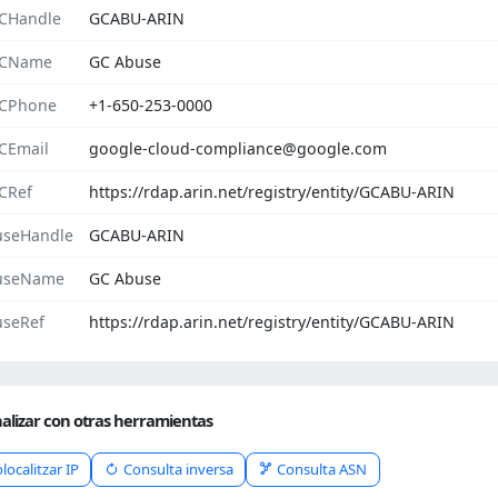
CHandle
GCABU-ARIN
CName
GC Abuse
CPhone
+1-650-253-0000
CEmail
google-cloud-compliance@google.com
CRef
https://rdap.arin.net/registry/entity/GCABU-ARIN
seHandle
GCABU-ARIN
useName
GC Abuse
seRef
https://rdap.arin.net/registry/entity/GCABU-ARIN
alizar con otras herramientas
localitzar IP
Consulta inversa
Consulta ASN