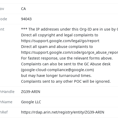
rov
CA
Code
94043
nt
*** The IP addresses under this Org-ID are in use by
Direct all copyright and legal complaints to
https://support.google.com/legal/go/report
Direct all spam and abuse complaints to
https://support.google.com/code/go/gce_abuse_repor
For fastest response, use the relevant forms above.
Complaints can also be sent to the GC Abuse desk
(google-cloud-compliance@google.com)
but may have longer turnaround times.
Complaints sent to any other POC will be ignored.
hHandle
ZG39-ARIN
chName
Google LLC
hRef
https://rdap.arin.net/registry/entity/ZG39-ARIN