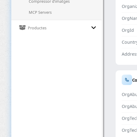
Compressor d’imatges
Organi
MCP Servers
OrgNa
Productes
OrgId
Countr
Addres
Co
OrgAbu
OrgAb
OrgTec
OrgTec