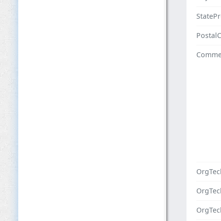
StateP
Postal
Comme
OrgTec
OrgTe
OrgTec