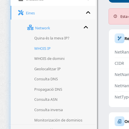
Eines
Esta 
Network
Quina és la meva IP?
R
WHOIS IP
NetRan
WHOIS de domini
CIDR
Geolocalitzar IP
NetNa
Consulta DNS
NetHan
Propagació DNS
NetTyp
Consulta ASN
Consulta inversa
Monitorización de dominios
Or