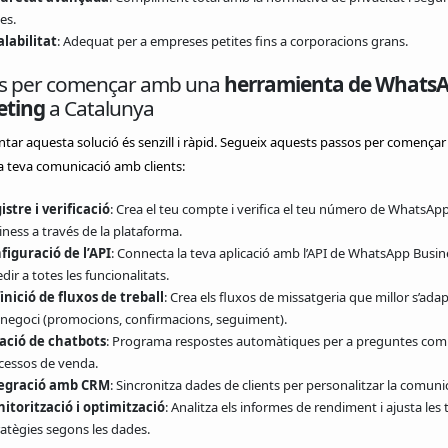
es.
alabilitat
: Adequat per a empreses petites fins a corporacions grans.
s per començar amb una
herramienta de Whats
eting
a Catalunya
ar aquesta solució és senzill i ràpid. Segueix aquests passos per començar
la teva comunicació amb clients:
istre i verificació
: Crea el teu compte i verifica el teu número de WhatsAp
ness a través de la plataforma.
figuració de l’API
: Connecta la teva aplicació amb l’API de WhatsApp Busin
dir a totes les funcionalitats.
inició de fluxos de treball
: Crea els fluxos de missatgeria que millor s’adap
 negoci (promocions, confirmacions, seguiment).
ació de chatbots
: Programa respostes automàtiques per a preguntes com
cessos de venda.
egració amb CRM
: Sincronitza dades de clients per personalitzar la comuni
itorització i optimització
: Analitza els informes de rendiment i ajusta les 
ratègies segons les dades.