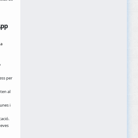
App
 a
p
ess per
ten al
unes i
cació.
teves