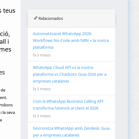
s teus
Relacionados
ció,
Automatització WhatsApp 2026:
ll i
Workflows No-Code amb N8N + la nostra
plataforma
emes
fa 3 mesos
WhatsApp Cloud API vs la nostra
es
plataforma vs Chatbots: Guia 2026 per a
empreses catalanes
fa 3 mesos
 de
ent.
Com la WhatsApp Business Calling API
milions
transforma l'atenció al client el 2026
i la seva
fa 3 mesos
a
Sincronitza WhatsApp amb Zendesk: Guia
per a empreses catalanes