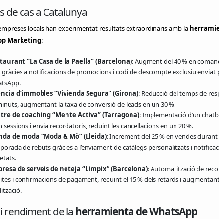
s de cas a Catalunya
mpreses locals han experimentat resultats extraordinaris amb la
herramie
p Marketing
:
taurant “La Casa de la Paella” (Barcelona)
: Augment del 40 % en coman
a gràcies a notificacions de promocions i codi de descompte exclusiu enviat 
tsApp.
ncia d’immobles “Vivienda Segura” (Girona)
: Reducció del temps de res
minuts, augmentant la taxa de conversió de leads en un 30 %.
tre de coaching “Mente Activa” (Tarragona)
: Implementació d’un chatb
 sessions i envia recordatoris, reduint les cancel·lacions en un 20 %.
nda de moda “Moda & Mò” (Lleida)
: Increment del 25 % en vendes durant 
porada de rebuts gràcies a l’enviament de catàlegs personalitzats i notifica
etats.
resa de serveis de neteja “Limpix” (Barcelona)
: Automatització de reco
cites i confirmacions de pagament, reduint el 15 % dels retards i augmentant
lització.
i rendiment de la
herramienta de WhatsApp