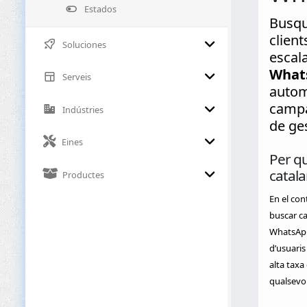
Estados
Busqu
clien
Soluciones
escal
What
Serveis
automa
campa
Indústries
de ges
Eines
Per qu
catal
Productes
En el con
buscar ca
WhatsApp 
d’usuaris
alta taxa
qualsevol