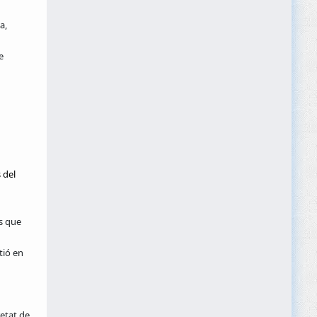
a,
e
 del
s que
tió en
etat de