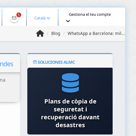
Gestiona el teu compte
5
Català
Blog
WhatsApp a Barcelona: mil...
SOLUCIONES ALMC
endes
una
Plans de còpia de
istemes
seguretat i
Gest
s
recuperació davant
desastres