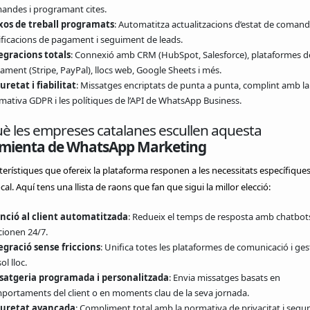
andes i programant cites.
xos de treball programats
: Automatitza actualitzacions d’estat de comand
ificacions de pagament i seguiment de leads.
egracions totals
: Connexió amb CRM (HubSpot, Salesforce), plataformes d
ament (Stripe, PayPal), llocs web, Google Sheets i més.
uretat i fiabilitat
: Missatges encriptats de punta a punta, complint amb la
mativa GDPR i les polítiques de l’API de WhatsApp Business.
è les empreses catalanes escullen aquesta
mienta de WhatsApp Marketing
terístiques que ofereix la plataforma responen a les necessitats específiques
cal. Aquí tens una llista de raons que fan que sigui la millor elecció:
nció al client automatitzada
: Redueix el temps de resposta amb chatbot
cionen 24/7.
egració sense friccions
: Unifica totes les plataformes de comunicació i ges
ol lloc.
satgeria programada i personalitzada
: Envia missatges basats en
portaments del client o en moments clau de la seva jornada.
uretat avançada
: Compliment total amb la normativa de privacitat i segur