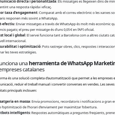
unicació directa i personalitzada
: Els missatges es llegeixen dins de min
ntint una resposta ràpida i eficaç.
or taxa d’engagement
: Comparat amb el correu electrònic o les xarxes soci
aris responen més sovint a WhatsApp.
t-efectiu
: Enviar missatges a través de WhatsApp és molt més econòmic q
cis pagats; el preu per missatge és d’uns 0,05 € en l’API oficial.
st local i global
: El servei funciona tant a Barcelona com a altres ciutats cat
vell internacional.
urabilitat i optimització
: Pots rastrejar obres, clics, respostes i interaccio
nar les teves estratègies.
unciona una
herramienta de WhatsApp Marketi
 empreses catalanes
orma és una solució completa d’automatització que permet a les empreses es
nicació, reduir el treball manual i convertir converses en vendes. Les seves
itats principals inclouen:
satgeria en massa
: Envia promocions, recordatoris i notificacions a gran es
l’optimització de l’horari d’enviament per maximitzar l’obertura.
tbots intel·ligents
: Respostes automàtiques a preguntes freqüents, prene