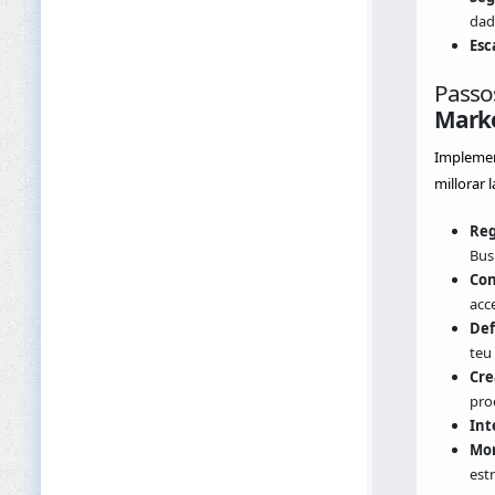
dad
Esc
Passo
Mark
Implement
millorar 
Reg
Busi
Con
acce
Def
teu
Cre
pro
Int
Mon
est