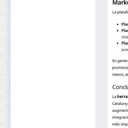
Mark
La plataf
Pla
Pla
cha
Pla
ava
En genera
promocion
mesos, am
Concl
La
herra
Catalunya
augmentar
integraci
més: impu