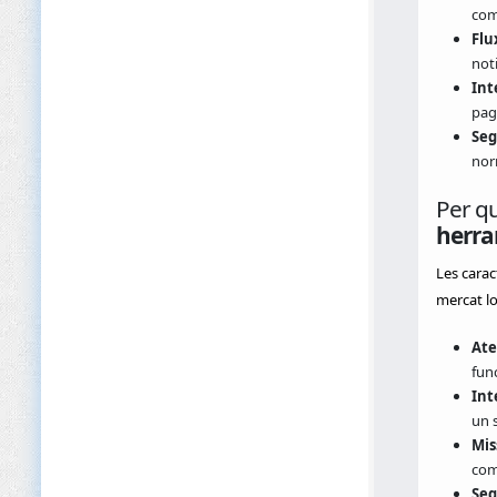
com
Flu
not
Int
pag
Seg
nor
Per qu
herra
Les carac
mercat lo
Ate
fun
Int
un s
Mis
com
Seg