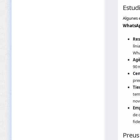
Estudi
Algunes e
WhatsAp
Res
líni
Wha
Agè
90 
Cen
pren
Tie
tem
nov
Emp
de 
fide
Preus 