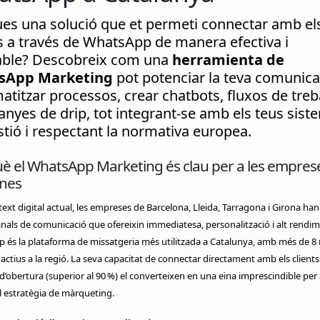
es una solució que et permeti connectar amb el
ts a través de WhatsApp de manera efectiva i
able? Descobreix com una
herramienta de
sApp Marketing
pot potenciar la teva comunica
titzar processos, crear chatbots, fluxos de treba
nyes de drip, tot integrant-se amb els teus sist
tió i respectant la normativa europea.
è el WhatsApp Marketing és clau per a les empres
anes
text digital actual, les empreses de Barcelona, Lleida, Tarragona i Girona han
nals de comunicació que ofereixin immediatesa, personalització i alt rendim
és la plataforma de missatgeria més utilitzada a Catalunya, amb més de 8 
 actius a la regió. La seva capacitat de connectar directament amb els clients 
 d’obertura (superior al 90 %) el converteixen en una eina imprescindible per 
 estratègia de màrqueting.