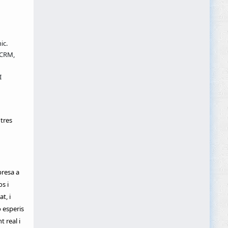
ic.
 CRM,
I
tres
presa a
s i
t, i
o esperis
 real i