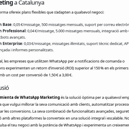
eting
a Catalunya
orma ofereix plans flexibles que s’adapten a qualsevol negoci:
n Base
: 0,05 €/missatge, 500 missatges mensuals, suport per correu electròn
n Professional
: 0,04 €/missatge, 5.000 missatges mensuals, integració amb
tbots avançats.
n Enterprise
: 0,03 €/missatge, missatges il·limitats, suport tècnic dedicat, AP
nçada i informes personalitzats.
l, les empreses que utilitzen WhatsApp per a notificacions de comanda o
s experimenten un retorn d’inversió (ROI) superior al 150 % en els primers 
b un cost per conversió de 1,50 € a 3,00 €.
usió
mienta de WhatsApp Marketing
és la solució òptima per a qualsevol em
 que vulgui millorar la seva comunicació amb clients, automatitzar processo
 les conversions. La seva combinació de funcionalitats avançades, segureta
ó amb altres plataformes la converteix en una solució integral i escalable. N
lsa el teu negoci amb la potència de WhatsApp i experimenta un creixement