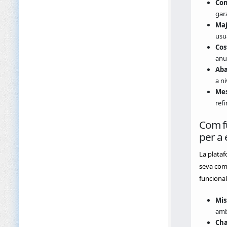
Com
gara
Maj
usu
Cos
anun
Aba
a ni
Mes
refi
Com f
per a
La plataf
seva comu
funcional
Mis
amb 
Cha