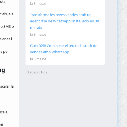
uts,
fa 3 mesos
als, els
Transforma les teves vendes amb un
agent d’IA de WhatsApp: instal·lació en 30
ue SMS o
minuts
fa 3 mesos
alanes i
Guia B2B: Com crear el teu tech stack de
ns per
vendes amb WhatsApp
fa 3 mesos
ng
2026-01-09
calar la
cala,
nt