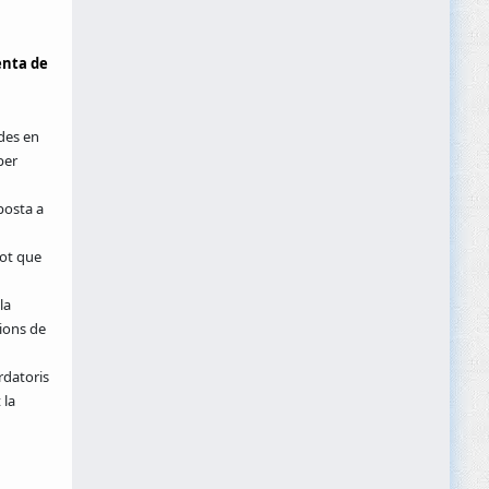
nta de
des en
per
posta a
ot que
la
cions de
rdatoris
 la