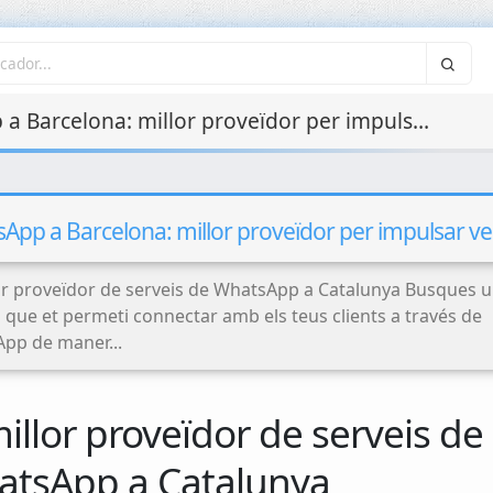
WhatsApp a Barcelona: millor proveïdor per impulsar vendes
App a Barcelona: millor proveïdor per impulsar v
lor proveïdor de serveis de WhatsApp a Catalunya Busques 
 que et permeti connectar amb els teus clients a través de
pp de maner...
Seguretat al núvol
Hardening de S
(AWS, Azure, Google
millor proveïdor de serveis de
i Servidor
Cloud)
tsApp a Catalunya