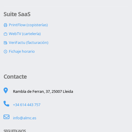
Suite SaaS
PrintFlow (copisterías)
WebTV (cartelería)
VeriFactu (facturación)
Fichaje horario
Contacte
Rambla de Ferran, 37, 25007 Lleida
+34 614 443 757
info@almc.es
SEGUEIX-NOS