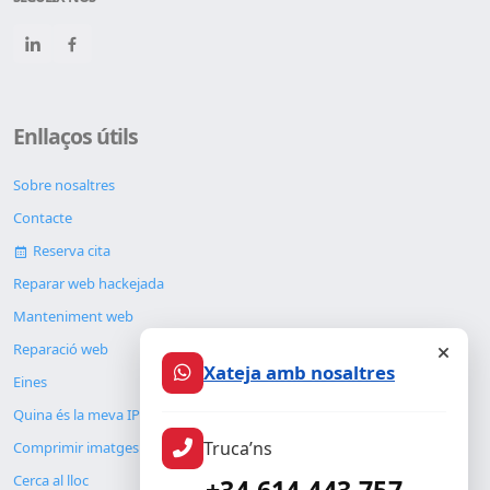
Enllaços útils
Sobre nosaltres
Contacte
Reserva cita
Reparar web hackejada
Manteniment web
Reparació web
Xateja amb nosaltres
Eines
Quina és la meva IP
Truca’ns
Comprimir imatges
Cerca al lloc