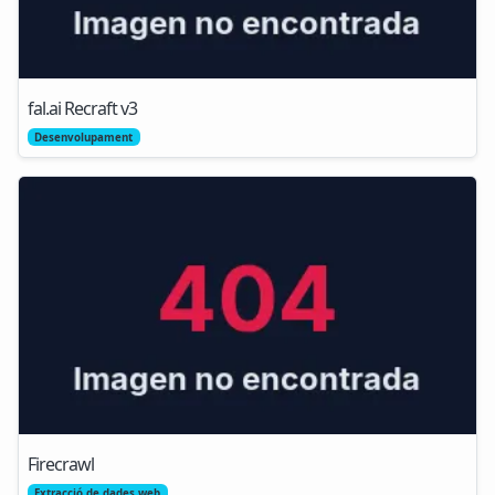
fal.ai Recraft v3
Desenvolupament
Firecrawl
Extracció de dades web