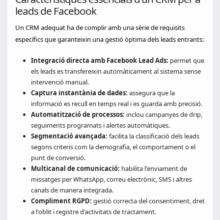
leads de Facebook
Un CRM adequat ha de complir amb una sèrie de requisits
específics que garanteixin una gestió òptima dels leads entrants:
Integració directa amb Facebook Lead Ads:
permet que
els leads es transfereixin automàticament al sistema sense
intervenció manual.
Captura instantània de dades:
assegura que la
informació es recull en temps real i es guarda amb precisió.
Automatització de processos:
inclou campanyes de drip,
seguiments programats i alertes automàtiques.
Segmentació avançada:
facilita la classificació dels leads
segons criteris com la demografia, el comportament o el
punt de conversió.
Multicanal de comunicació:
habilita l'enviament de
missatges per WhatsApp, correu electrònic, SMS i altres
canals de manera integrada.
Compliment RGPD:
gestió correcta del consentiment, dret
a l'oblit i registre d'activitats de tractament.