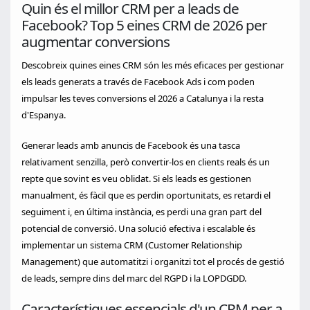
Quin és el millor CRM per a leads de
Facebook? Top 5 eines CRM de 2026 per
augmentar conversions
Descobreix quines eines CRM són les més eficaces per gestionar
els leads generats a través de Facebook Ads i com poden
impulsar les teves conversions el 2026 a Catalunya i la resta
d'Espanya.
Generar leads amb anuncis de Facebook és una tasca
relativament senzilla, però convertir-los en clients reals és un
repte que sovint es veu oblidat. Si els leads es gestionen
manualment, és fàcil que es perdin oportunitats, es retardi el
seguiment i, en última instància, es perdi una gran part del
potencial de conversió. Una solució efectiva i escalable és
implementar un sistema CRM (Customer Relationship
Management) que automatitzi i organitzi tot el procés de gestió
de leads, sempre dins del marc del RGPD i la LOPDGDD.
Característiques essencials d'un CRM per a