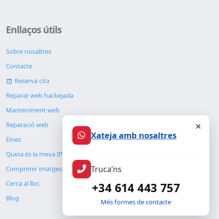
Enllaços útils
Sobre nosaltres
Contacte
Reserva cita
Reparar web hackejada
Manteniment web
Reparació web
Xateja amb nosaltres
Eines
Quina és la meva IP
Truca’ns
Comprimir imatges
Cerca al lloc
+34 614 443 757
Blog
Més formes de contacte