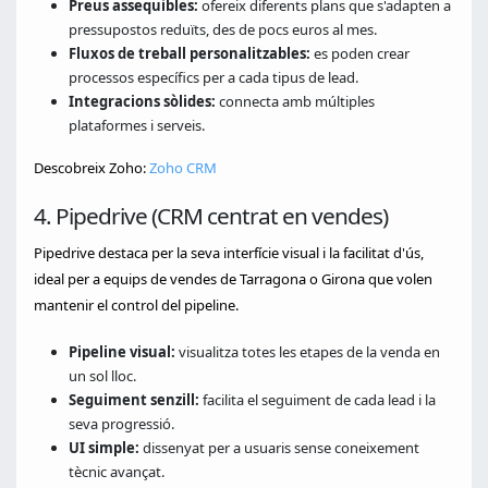
Preus assequibles:
ofereix diferents plans que s'adapten a
pressupostos reduïts, des de pocs euros al mes.
Fluxos de treball personalitzables:
es poden crear
processos específics per a cada tipus de lead.
Integracions sòlides:
connecta amb múltiples
plataformes i serveis.
Descobreix Zoho:
Zoho CRM
4. Pipedrive (CRM centrat en vendes)
Pipedrive destaca per la seva interfície visual i la facilitat d'ús,
ideal per a equips de vendes de Tarragona o Girona que volen
mantenir el control del pipeline.
Pipeline visual:
visualitza totes les etapes de la venda en
un sol lloc.
Seguiment senzill:
facilita el seguiment de cada lead i la
seva progressió.
UI simple:
dissenyat per a usuaris sense coneixement
tècnic avançat.