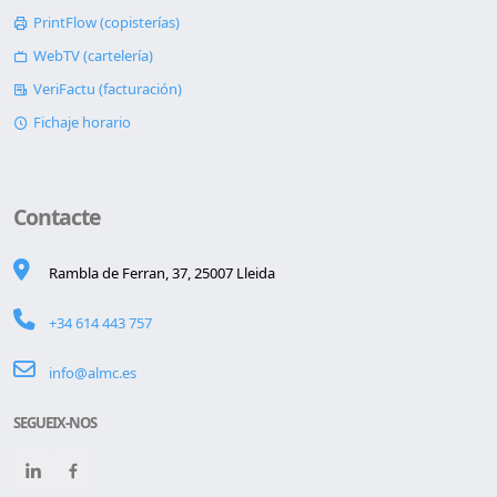
PrintFlow (copisterías)
WebTV (cartelería)
VeriFactu (facturación)
Fichaje horario
Contacte
Rambla de Ferran, 37, 25007 Lleida
+34 614 443 757
info@almc.es
SEGUEIX-NOS