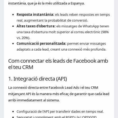
instantània, que ja és la més utilitzada a Espanya.
Resposta instantània:
els leads reben respostes en temps
real, augmentant la probabilitat de conversió.
Altes taxes d'obertura:
els missatges de WhatsApp tenen
una taxa d'obertura molt superior al correu electrònic (98%
vs. 20%).
Comunicació personalitzada:
permet enviar missatges
adaptats a cada lead, creant una connexió més profunda.
Com connectar els leads de Facebook amb
el teu CRM
1. Integració directa (API)
La connexió directa entre Facebook Lead Ads i el teu CRM
mitjançant API és la manera més eficaç de garantir que cada lead
arribi immediatament al sistema.
Configuració de l'API per transferir dades en temps real.
Seguretat i compliment amb el RGPD i la LOPDGDD.