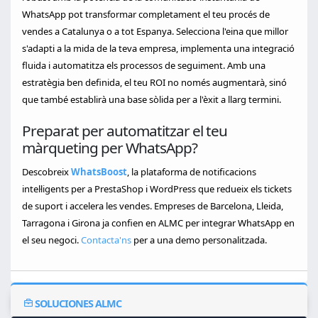
WhatsApp pot transformar completament el teu procés de
vendes a Catalunya o a tot Espanya. Selecciona l'eina que millor
s'adapti a la mida de la teva empresa, implementa una integració
fluida i automatitza els processos de seguiment. Amb una
estratègia ben definida, el teu ROI no només augmentarà, sinó
que també establirà una base sòlida per a l'èxit a llarg termini.
Preparat per automatitzar el teu
màrqueting per WhatsApp?
Descobreix
WhatsBoost
, la plataforma de notificacions
intel·ligents per a PrestaShop i WordPress que redueix els tickets
de suport i accelera les vendes. Empreses de Barcelona, Lleida,
Tarragona i Girona ja confien en ALMC per integrar WhatsApp en
el seu negoci.
Contacta'ns
per a una demo personalitzada.
SOLUCIONES ALMC