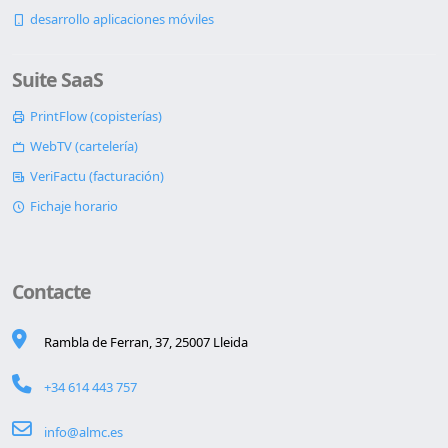
desarrollo aplicaciones móviles
Suite SaaS
PrintFlow (copisterías)
WebTV (cartelería)
VeriFactu (facturación)
Fichaje horario
Contacte
Rambla de Ferran, 37, 25007 Lleida
+34 614 443 757
info@almc.es