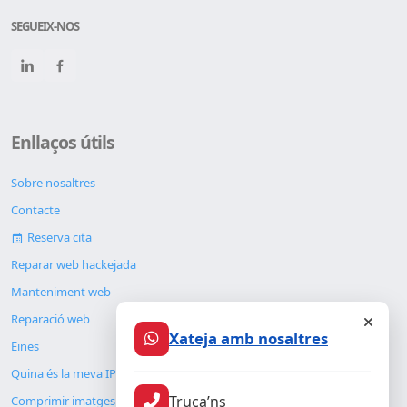
SEGUEIX-NOS
Enllaços útils
Sobre nosaltres
Contacte
Reserva cita
Reparar web hackejada
Manteniment web
Reparació web
Xateja amb nosaltres
Eines
Quina és la meva IP
Truca’ns
Comprimir imatges