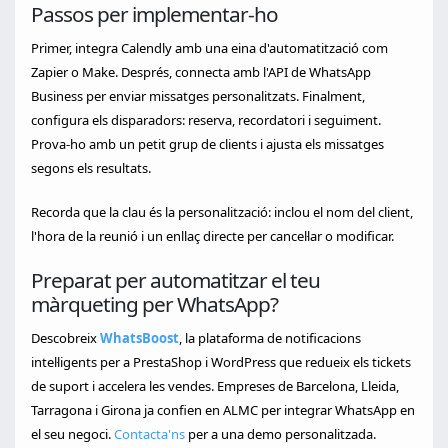
Passos per implementar-ho
Primer, integra Calendly amb una eina d'automatització com
Zapier o Make. Després, connecta amb l'API de WhatsApp
Business per enviar missatges personalitzats. Finalment,
configura els disparadors: reserva, recordatori i seguiment.
Prova-ho amb un petit grup de clients i ajusta els missatges
segons els resultats.
Recorda que la clau és la personalització: inclou el nom del client,
l'hora de la reunió i un enllaç directe per cancel·lar o modificar.
Preparat per automatitzar el teu
màrqueting per WhatsApp?
Descobreix
WhatsBoost
, la plataforma de notificacions
intel·ligents per a PrestaShop i WordPress que redueix els tickets
de suport i accelera les vendes. Empreses de Barcelona, Lleida,
Tarragona i Girona ja confien en ALMC per integrar WhatsApp en
el seu negoci.
Contacta'ns
per a una demo personalitzada.