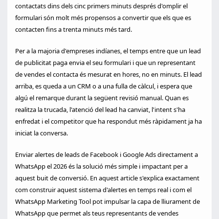
contactats dins dels cinc primers minuts després d'omplir el
formulari són molt més propensos a convertir que els que es
contacten fins a trenta minuts més tard.
Per a la majoria d'empreses indíanes, el temps entre que un lead
de publicitat paga envia el seu formulari i que un representant
de vendes el contacta és mesurat en hores, no en minuts. El lead
arriba, es queda a un CRM o a una fulla de càlcul, i espera que
algú el remarque durant la següent revisió manual. Quan es
realitza la trucada, l'atenció del lead ha canviat, l'intent s'ha
enfredat i el competitor que ha respondut més ràpidament ja ha
iniciat la conversa.
Enviar alertes de leads de Facebook i Google Ads directament a
WhatsApp el 2026 és la solució més simple i impactant per a
aquest buit de conversió. En aquest article s'explica exactament
com construir aquest sistema d'alertes en temps real i com el
WhatsApp Marketing Tool pot impulsar la capa de lliurament de
WhatsApp que permet als teus representants de vendes