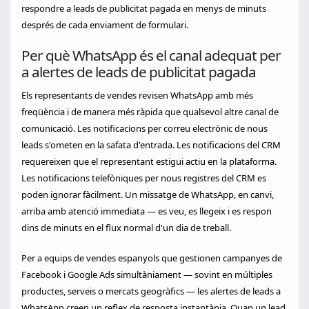
respondre a leads de publicitat pagada en menys de minuts
després de cada enviament de formulari.
Per què WhatsApp és el canal adequat per
a alertes de leads de publicitat pagada
Els representants de vendes revisen WhatsApp amb més
freqüència i de manera més ràpida que qualsevol altre canal de
comunicació. Les notificacions per correu electrònic de nous
leads s'ometen en la safata d'entrada. Les notificacions del CRM
requereixen que el representant estigui actiu en la plataforma.
Les notificacions telefòniques per nous registres del CRM es
poden ignorar fàcilment. Un missatge de WhatsApp, en canvi,
arriba amb atenció immediata — es veu, es llegeix i es respon
dins de minuts en el flux normal d'un dia de treball.
Per a equips de vendes espanyols que gestionen campanyes de
Facebook i Google Ads simultàniament — sovint en múltiples
productes, serveis o mercats geogràfics — les alertes de leads a
WhatsApp creen un reflex de resposta instantània. Quan un lead