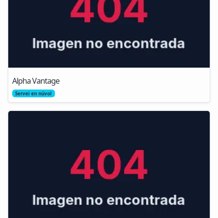
Alpha Vantage
Servei en núvol