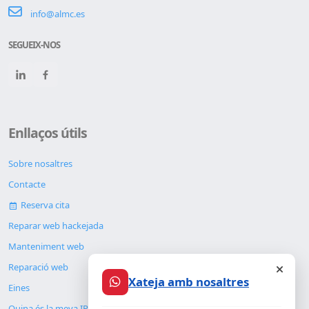
info@almc.es
SEGUEIX-NOS
Enllaços útils
Sobre nosaltres
Contacte
Reserva cita
Reparar web hackejada
Manteniment web
Reparació web
Xateja amb nosaltres
Eines
Quina és la meva IP