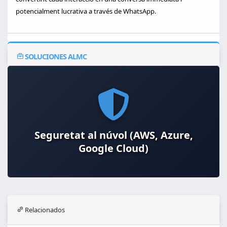
potencialment lucrativa a través de WhatsApp.
SOLUCIONES ALMC
Virtualització i contenidors (Docker,
Seguretat al núvol (AWS, Azure,
Google Cloud)
Kubernetes)
Relacionados