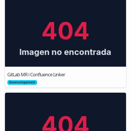
GitLab MR i Confluence Linker
Desenvolupament