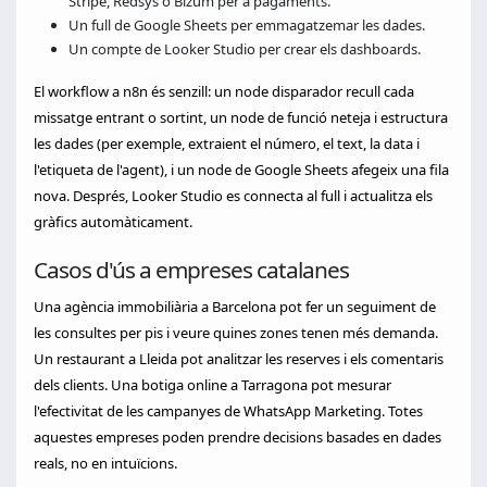
Stripe, Redsys o Bizum per a pagaments.
Un full de Google Sheets per emmagatzemar les dades.
Un compte de Looker Studio per crear els dashboards.
El workflow a n8n és senzill: un node disparador recull cada
missatge entrant o sortint, un node de funció neteja i estructura
les dades (per exemple, extraient el número, el text, la data i
l'etiqueta de l'agent), i un node de Google Sheets afegeix una fila
nova. Després, Looker Studio es connecta al full i actualitza els
gràfics automàticament.
Casos d'ús a empreses catalanes
Una agència immobiliària a Barcelona pot fer un seguiment de
les consultes per pis i veure quines zones tenen més demanda.
Un restaurant a Lleida pot analitzar les reserves i els comentaris
dels clients. Una botiga online a Tarragona pot mesurar
l'efectivitat de les campanyes de WhatsApp Marketing. Totes
aquestes empreses poden prendre decisions basades en dades
reals, no en intuïcions.