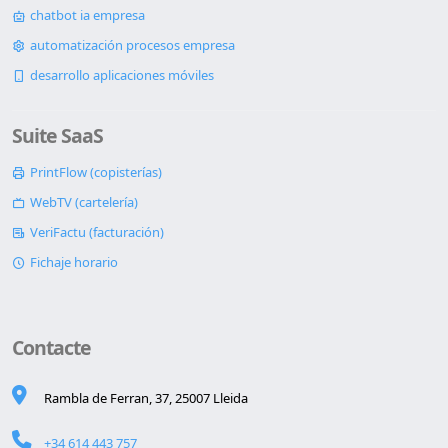
chatbot ia empresa
automatización procesos empresa
desarrollo aplicaciones móviles
Suite SaaS
PrintFlow (copisterías)
WebTV (cartelería)
VeriFactu (facturación)
Fichaje horario
Contacte
Rambla de Ferran, 37, 25007 Lleida
+34 614 443 757