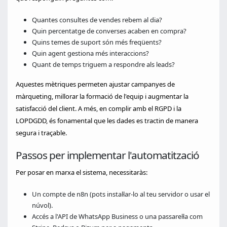
Quantes consultes de vendes rebem al dia?
Quin percentatge de converses acaben en compra?
Quins temes de suport són més freqüents?
Quin agent gestiona més interaccions?
Quant de temps triguem a respondre als leads?
Aquestes mètriques permeten ajustar campanyes de
màrqueting, millorar la formació de l'equip i augmentar la
satisfacció del client. A més, en complir amb el RGPD i la
LOPDGDD, és fonamental que les dades es tractin de manera
segura i traçable.
Passos per implementar l'automatització
Per posar en marxa el sistema, necessitaràs:
Un compte de n8n (pots instal·lar-lo al teu servidor o usar el
núvol).
Accés a l'API de WhatsApp Business o una passarel·la com