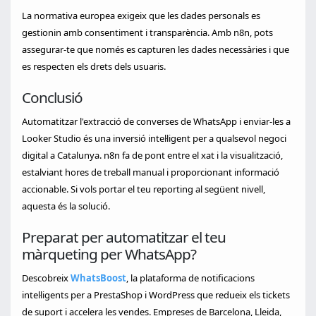
La normativa europea exigeix que les dades personals es
gestionin amb consentiment i transparència. Amb n8n, pots
assegurar-te que només es capturen les dades necessàries i que
es respecten els drets dels usuaris.
Conclusió
Automatitzar l'extracció de converses de WhatsApp i enviar-les a
Looker Studio és una inversió intel·ligent per a qualsevol negoci
digital a Catalunya. n8n fa de pont entre el xat i la visualització,
estalviant hores de treball manual i proporcionant informació
accionable. Si vols portar el teu reporting al següent nivell,
aquesta és la solució.
Preparat per automatitzar el teu
màrqueting per WhatsApp?
Descobreix
WhatsBoost
, la plataforma de notificacions
intel·ligents per a PrestaShop i WordPress que redueix els tickets
de suport i accelera les vendes. Empreses de Barcelona, Lleida,