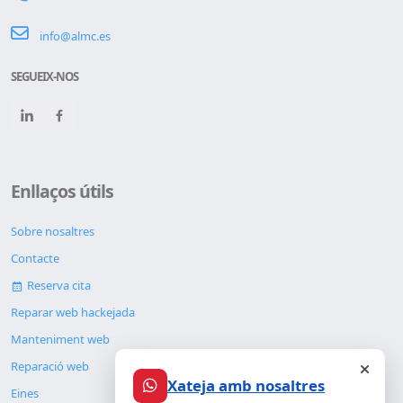
info@almc.es
SEGUEIX-NOS
Enllaços útils
Sobre nosaltres
Contacte
Reserva cita
Reparar web hackejada
Manteniment web
Reparació web
Xateja amb nosaltres
Eines