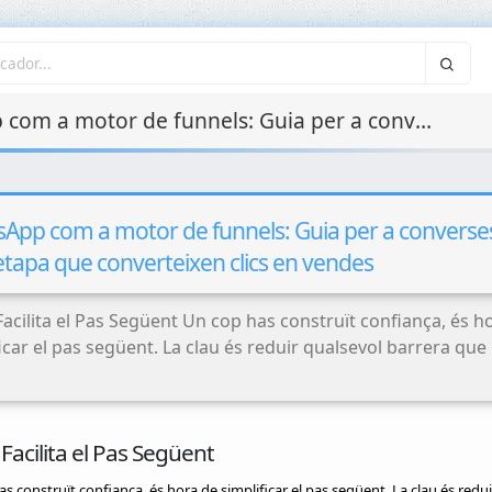
WhatsApp com a motor de funnels: Guia per a converses multietapa que converteixen clics en vendes
App com a motor de funnels: Guia per a converse
etapa que converteixen clics en vendes
Facilita el Pas Següent Un cop has construït confiança, és h
icar el pas següent. La clau és reduir qualsevol barrera que
Automatitzaci
Auditories de
Processos (Scri
Seguretat i Pentesting
Bots)
 Facilita el Pas Següent
s construït confiança, és hora de simplificar el pas següent. La clau és redui