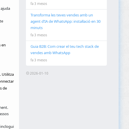
fa 3 mesos
 ajuda
Transforma les teves vendes amb un
te
agent d’IA de WhatsApp: instal·lació en 30
minuts
fa 3 mesos
s en
Guia B2B: Com crear el teu tech stack de
vendes amb WhatsApp
fa 3 mesos
2026-01-10
 Utilitza
onnectar
s de
ment.
assos
inclogui