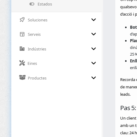
Estados
qualsevol
d’acció i
Soluciones
Bot
d’a
Serveis
Pla
din
Indústries
25 
Enl
Eines
enll
Productes
Recorda q
de manera
leads.
Pas 5:
Un clien
amb un to
clau: 24 