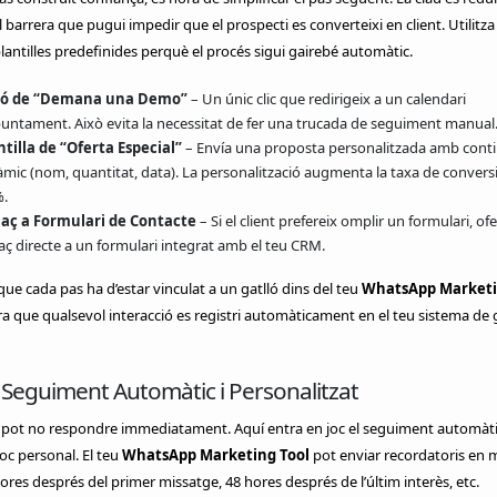
 barrera que pugui impedir que el prospecti es converteixi en client. Utilitz
 plantilles predefinides perquè el procés sigui gairebé automàtic.
ó de “Demana una Demo”
– Un únic clic que redirigeix a un calendari
puntament. Això evita la necessitat de fer una trucada de seguiment manual
ntilla de “Oferta Especial”
– Envía una proposta personalitzada amb cont
àmic (nom, quantitat, data). La personalització augmenta la taxa de convers
%.
laç a Formulari de Contacte
– Si el client prefereix omplir un formulari, of
aç directe a un formulari integrat amb el teu CRM.
ue cada pas ha d’estar vinculat a un gatlló dins del teu
WhatsApp Marketi
 que qualsevol interacció es registri automàticament en el teu sistema de 
 Seguiment Automàtic i Personalitzat
t pot no respondre immediatament. Aquí entra en joc el seguiment automàti
c personal. El teu
WhatsApp Marketing Tool
pot enviar recordatoris en
hores després del primer missatge, 48 hores després de l’últim interès, etc.