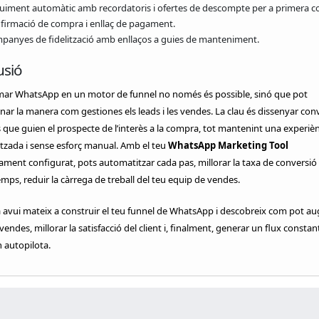
uiment automàtic amb recordatoris i ofertes de descompte per a primera c
firmació de compra i enllaç de pagament.
panyes de fidelització amb enllaços a guies de manteniment.
usió
mar WhatsApp en un motor de funnel no només és possible, sinó que pot
nar la manera com gestiones els leads i les vendes. La clau és dissenyar con
 que guien el prospecte de l’interès a la compra, tot mantenint una experièn
tzada i sense esforç manual. Amb el teu
WhatsApp Marketing Tool
ent configurat, pots automatitzar cada pas, millorar la taxa de conversió i
mps, reduir la càrrega de treball del teu equip de vendes.
avui mateix a construir el teu funnel de WhatsApp i descobreix com pot a
 vendes, millorar la satisfacció del client i, finalment, generar un flux constan
 autopilota.