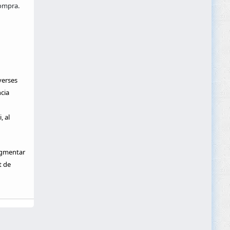
ompra.
verses
cia
, al
ugmentar
t de