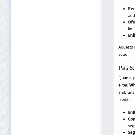
Rec
addi
Ofe
limi
Enl
Aquests m
acció.
Pas 6:
Quan el p
el teu
Wh
amb una p
crèdit.
Enl
Con
segü
Seg