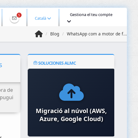
Gestiona el teu compte
5
Català
Blog
WhatsApp com a motor de f...
SOLUCIONES ALMC
s
ora de
 pugui
o de
Migració al núvol (AWS,
O
pts i
Azure, Google Cloud)
r