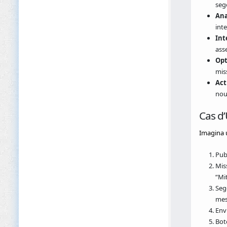
seg
Ana
inte
Int
ass
Opt
mis
Act
nous
Cas d
Imagina 
Publ
Mis
“Mit
Seg
mes
Env
Bot