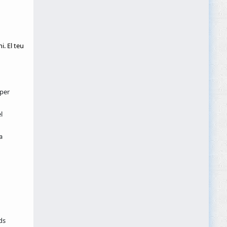
i. El teu
 per
l
a
ds