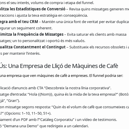
ons el seu interès, volums de compra i etapa del funnel.
litza les Estadístiques de Conversió
– Revisa quins missatges generen m
raccions i ajusta la teva estratègia en conseqüència.
egra amb el teu CRM
– Mantén una única font de veritat per evitar duplicat
egurar un seguiment coherent.
imitza la Frequència de Missatges
– Evita saturar els clients amb massa
satges; un to personalitzat i oportú és més valuós.
ualitza Constantment el Contingut
– Substitueix els recursos obsolets i 
 per mantenir l’interès.
’Ús: Una Empresa de Lliçó de Màquines de Cafè
una empresa que ven màquines de cafè a empreses. El funnel podria ser:
icació d’anuncis amb CTA “Descobreix la nostra línia corporativa”.
satge d’entrada: “Hola {{Nom}}, quina és la mida de la teva empresa?” (Botó:
jà”, “Gran”).
on missatge segons resposta: “Quin és el volum de cafè que consumeixes c
?” (Opcions: 1–10, 11–50, 51+).
iament d’un PDF amb l’“Catàleg Corporatiu” i un vídeo de testimonis.
ó “Demana una Demo” que redirigeix a un calendari.