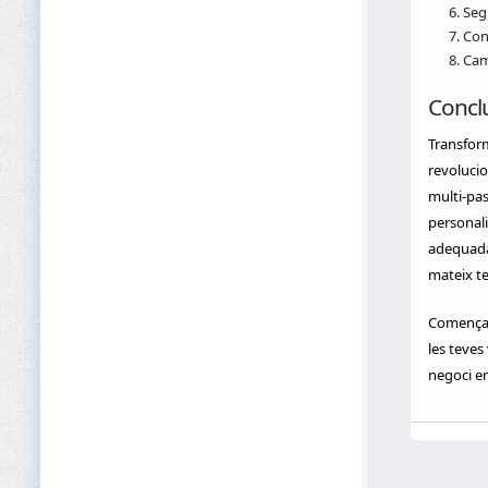
Seg
Con
Cam
Concl
Transfor
revolucio
multi‑pas
personali
adequadam
mateix te
Comença 
les teves
negoci en