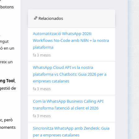
a botons
Relacionados
Automatització WhatsApp 2026:
.
Workflows No-Code amb N8N + la nostra
ingut
plataforma
ió en un
fa 3 mesos
ereix un
WhatsApp Cloud API vs la nostra
plataforma vs Chatbots: Guia 2026 per a
ng Tool
,
empreses catalanes
gestió de
fa 3 mesos
Com la WhatsApp Business Calling API
transforma l'atenció al client el 2026
fa 3 mesos
c, però
 moments
Sincronitza WhatsApp amb Zendesk: Guia
per a empreses catalanes