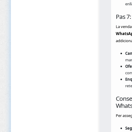
enll
Pas 7:
La venda 
WhatsAp
addiciona
Cam
mant
Ofe
com
Enq
rete
Consel
What
Per asseg
Seg