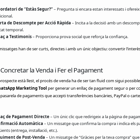
ordatori de “Estàs Segur?”
– Pregunta si encara estan interessats i ofereix
cional.
rta de Descompte per Acció Ràpida
– Incita a la decisió amb un descomp
tat temporal.
laç a Testimonis
– Proporciona prova social que reforça la confiança.
issatges han de ser curts, directes i amb un únic objectiu: convertir l’interè
 Concretar la Venda i Fer el Pagament
rospecte està llest, el procés de venda ha de ser tan fluid com sigui possible.
atsApp Marketing Tool
per generar un enllaç de pagament segur o per c
asarela de pagaments que accepti transferències bancàries, PayPal o carte
laç de Pagament Directe
– Un únic clic que redirigeix a la pàgina de paga
firmació Automàtica
– Un missatge que confirma la compra i indica els p
ents (entrega, instal·lació, etc.).
uiment de Post-Venda
– Un missatge de “Gràcies per la teva compra” que 