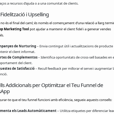
aços a recursos d’ajuda o a una comunitat de clients.
 Fidelització i Upselling
no és el final del camí; és només el començament d’una relació a llarg termin
p Marketing Tool
pot ajudar a mantenir el client fidel i a generar vendes
ls.
panyes de Nurturing
– Envia contingut útil i actualitzacions de producte
enir el client informat.
rtes de Complementos
– Identifica oportunitats de cross‑sell basades en e
portament del client.
uestes de Satisfacció
– Recull feedback per millorar el servei i augmentar l
nció.
ls Addicionals per Optimitzar el Teu Funnel de
sApp
urar-te que el teu funnel funcioni amb eficiència, segueix aquests consells:
menta els Leads Automàticament
– Utilitza etiquetes per diferenciar lea