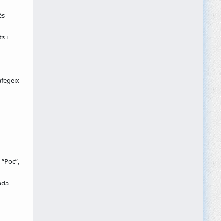
és
s i
afegeix
 “Poc”,
ada