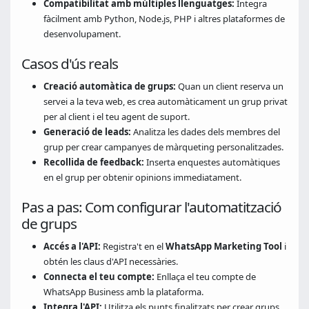
Compatibilitat amb múltiples llenguatges:
Integra
fàcilment amb Python, Node.js, PHP i altres plataformes de
desenvolupament.
Casos d'ús reals
Creació automàtica de grups:
Quan un client reserva un
servei a la teva web, es crea automàticament un grup privat
per al client i el teu agent de suport.
Generació de leads:
Analitza les dades dels membres del
grup per crear campanyes de màrqueting personalitzades.
Recollida de feedback:
Inserta enquestes automàtiques
en el grup per obtenir opinions immediatament.
Pas a pas: Com configurar l'automatització
de grups
Accés a l'API:
Registra't en el
WhatsApp Marketing Tool
i
obtén les claus d'API necessàries.
Connecta el teu compte:
Enllaça el teu compte de
WhatsApp Business amb la plataforma.
Integra l'API:
Utilitza els punts finalitzats per crear grups,