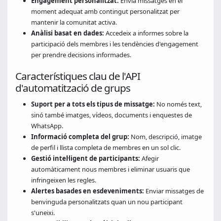
Engagement personalitzat:
Envia missatges en el
moment adequat amb contingut personalitzat per
mantenir la comunitat activa.
Anàlisi basat en dades:
Accedeix a informes sobre la
participació dels membres i les tendències d'engagement
per prendre decisions informades.
Característiques clau de l'API
d'automatització de grups
Suport per a tots els tipus de missatge:
No només text,
sinó també imatges, vídeos, documents i enquestes de
WhatsApp.
Informació completa del grup:
Nom, descripció, imatge
de perfil i llista completa de membres en un sol clic.
Gestió intel·ligent de participants:
Afegir
automàticament nous membres i eliminar usuaris que
infringeixen les regles.
Alertes basades en esdeveniments:
Enviar missatges de
benvinguda personalitzats quan un nou participant
s'uneixi.