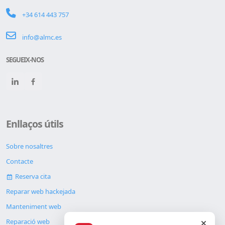
+34 614 443 757
info@almc.es
SEGUEIX-NOS
Enllaços útils
Sobre nosaltres
Contacte
Reserva cita
Reparar web hackejada
Manteniment web
Reparació web