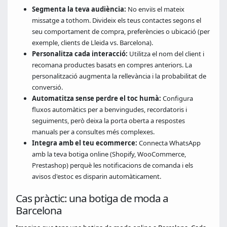
Segmenta la teva audiència:
No enviïs el mateix
missatge a tothom. Divideix els teus contactes segons el
seu comportament de compra, preferències o ubicació (per
exemple, clients de Lleida vs. Barcelona).
Personalitza cada interacció:
Utilitza el nom del client i
recomana productes basats en compres anteriors. La
personalització augmenta la rellevància i la probabilitat de
conversió.
Automatitza sense perdre el toc humà:
Configura
fluxos automàtics per a benvingudes, recordatoris i
seguiments, però deixa la porta oberta a respostes
manuals per a consultes més complexes.
Integra amb el teu ecommerce:
Connecta WhatsApp
amb la teva botiga online (Shopify, WooCommerce,
Prestashop) perquè les notificacions de comanda i els
avisos d'estoc es disparin automàticament.
Cas pràctic: una botiga de moda a
Barcelona