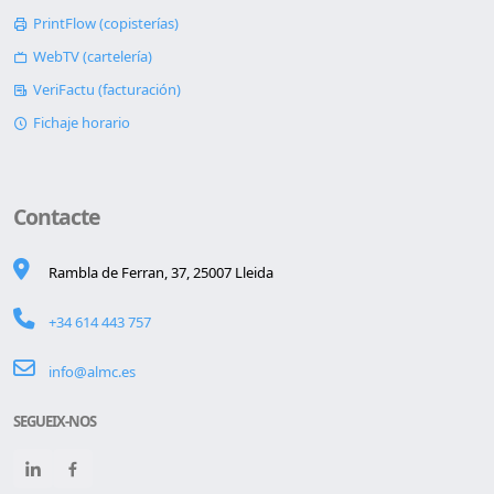
PrintFlow (copisterías)
WebTV (cartelería)
VeriFactu (facturación)
Fichaje horario
Contacte
Rambla de Ferran, 37, 25007 Lleida
+34 614 443 757
info@almc.es
SEGUEIX-NOS