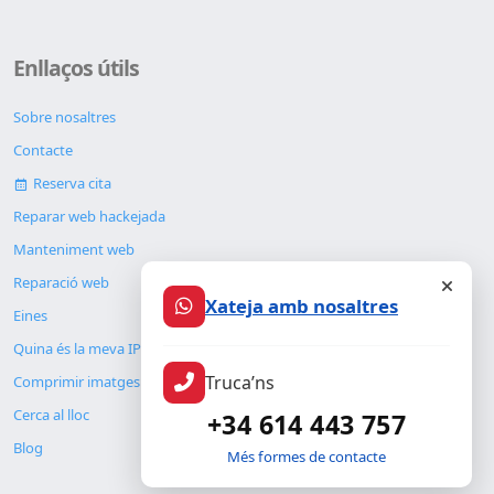
Enllaços útils
Sobre nosaltres
Contacte
Reserva cita
Reparar web hackejada
Manteniment web
Reparació web
Xateja amb nosaltres
Eines
Quina és la meva IP
Truca’ns
Comprimir imatges
Cerca al lloc
+34 614 443 757
Blog
Més formes de contacte