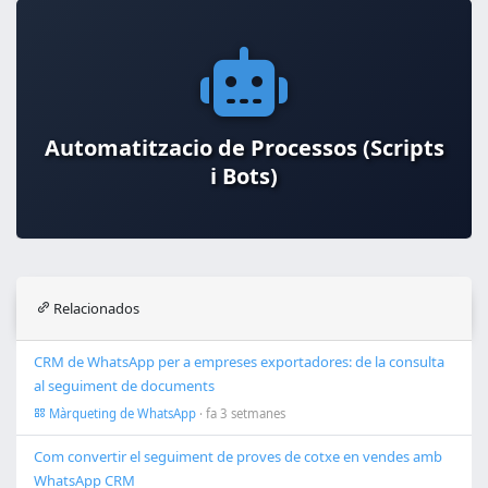
Automatitzacio de Processos (Scripts
Desenvolupament Web Full Stack
Laravel, Vue.js
i Bots)
Relacionados
CRM de WhatsApp per a empreses exportadores: de la consulta
al seguiment de documents
Màrqueting de WhatsApp
· fa 3 setmanes
Com convertir el seguiment de proves de cotxe en vendes amb
WhatsApp CRM