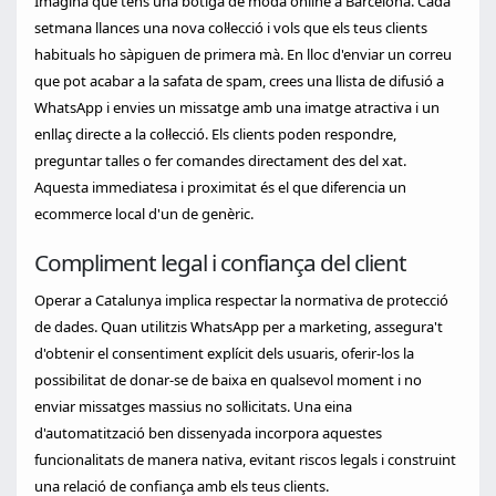
Imagina que tens una botiga de moda online a Barcelona. Cada
setmana llances una nova col·lecció i vols que els teus clients
habituals ho sàpiguen de primera mà. En lloc d'enviar un correu
que pot acabar a la safata de spam, crees una llista de difusió a
WhatsApp i envies un missatge amb una imatge atractiva i un
enllaç directe a la col·lecció. Els clients poden respondre,
preguntar talles o fer comandes directament des del xat.
Aquesta immediatesa i proximitat és el que diferencia un
ecommerce local d'un de genèric.
Compliment legal i confiança del client
Operar a Catalunya implica respectar la normativa de protecció
de dades. Quan utilitzis WhatsApp per a marketing, assegura't
d'obtenir el consentiment explícit dels usuaris, oferir-los la
possibilitat de donar-se de baixa en qualsevol moment i no
enviar missatges massius no sol·licitats. Una eina
d'automatització ben dissenyada incorpora aquestes
funcionalitats de manera nativa, evitant riscos legals i construint
una relació de confiança amb els teus clients.