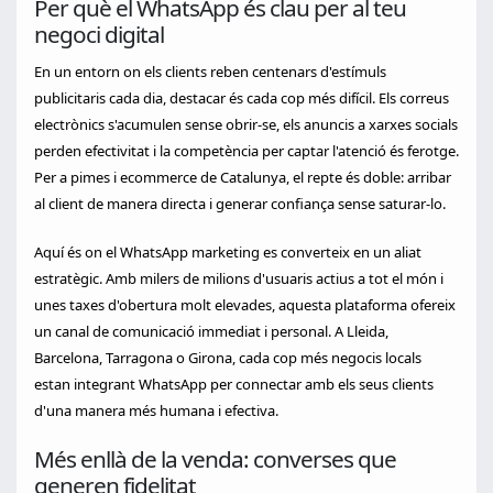
Per què el WhatsApp és clau per al teu
negoci digital
En un entorn on els clients reben centenars d'estímuls
publicitaris cada dia, destacar és cada cop més difícil. Els correus
electrònics s'acumulen sense obrir-se, els anuncis a xarxes socials
perden efectivitat i la competència per captar l'atenció és ferotge.
Per a pimes i ecommerce de Catalunya, el repte és doble: arribar
al client de manera directa i generar confiança sense saturar-lo.
Aquí és on el WhatsApp marketing es converteix en un aliat
estratègic. Amb milers de milions d'usuaris actius a tot el món i
unes taxes d'obertura molt elevades, aquesta plataforma ofereix
un canal de comunicació immediat i personal. A Lleida,
Barcelona, Tarragona o Girona, cada cop més negocis locals
estan integrant WhatsApp per connectar amb els seus clients
d'una manera més humana i efectiva.
Més enllà de la venda: converses que
generen fidelitat