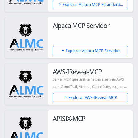
pro...
Explorar Alpaca MCP Estàndard...
Alpaca MCP Servidor
Explorar Alpaca MCP Servidor
AWS‑IReveal‑MCP
Servei MCP que unifica l'accés a serveis AWS
com CloudTrail, Athena, GuardDuty, etc., per...
Explorar AWS‑IReveal‑MCP
APISIX-MCP