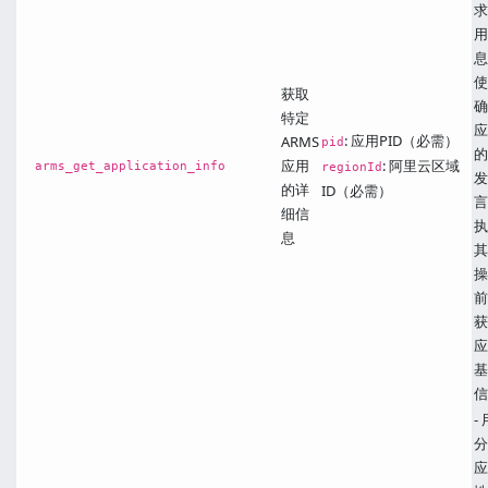
求
用
息
使
获取
确
特定
应
: 应用PID（必需）
ARMS
pid
的
应用
: 阿里云区域
arms_get_application_info
regionId
发
的详
ID（必需）
言
细信
执
息
其
操
前
获
应
基
信
-
分
应