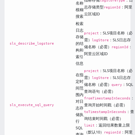
指标存储
：日
logStoreType
名称
志存储类型
：阿里
regionId
模糊
云区域ID
搜索
检索
日志
：SLS项目名称（必
project
存储
需）
：SLS日志存
logStore
的结
sls_describe_logstore
储名称（必需）
：
regionId
构和
阿里云区域ID
索引
信息
：SLS项目名称（必
project
在指
需）
：SLS日志存
logStore
定时
储名称（必需）
：SQL
query
间范
查询语句（必需）
围内
：
fromTimestampInSeconds
对日
查询开始时间戳（必需）
sls_execute_sql_query
志存
：查
toTimestampInSeconds
储执
询结束时间戳（必需）
行
：返回结果数量上限
limit
SQL
（默认10）
：阿里
regionId
查询