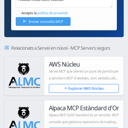
Accepto la
política de privacitat
Enviar consulta MCP
Relacionats a Servei en núvol - MCP Servers segurs
AWS Núcleu
Servei MCP que ofereix un punt de partida per
a servidors MCP d'awslabs, com awslabs.cdk-
m...
Explorar AWS Núcleu
Alpaca MCP Estàndard d'Or
Alpaca MCP Gold Standard és un servidor MCP
complet que gestiona operacions de trading