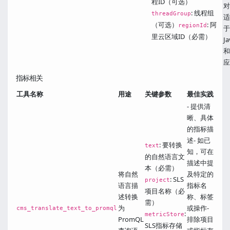
程ID（可选）
对
: 线程组
threadGroup
适
（可选）
: 阿
regionId
于
里云区域ID（必需）
Ja
和
应
指标相关
工具名称
用途
关键参数
最佳实践
- 提供清
晰、具体
的指标描
述- 如已
: 要转换
text
知，可在
的自然语言文
描述中提
本（必需）
将自然
及特定的
: SLS
project
语言描
指标名
项目名称（必
述转换
称、标签
需）
为
或操作-
cms_translate_text_to_promql
:
metricStore
PromQL
排除项目
SLS指标存储