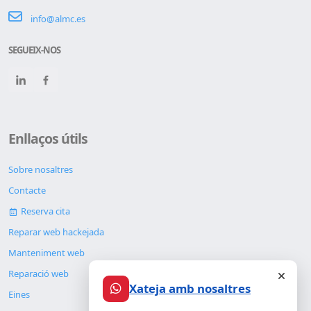
info@almc.es
SEGUEIX-NOS
Enllaços útils
Sobre nosaltres
Contacte
Reserva cita
Reparar web hackejada
Manteniment web
Reparació web
Xateja amb nosaltres
Eines