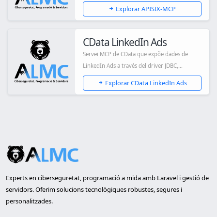
Explorar APISIX-MCP
CData LinkedIn Ads
Servei MCP de CData que expõe dades de
LinkedIn Ads a través del driver JDBC,
permetent a...
Explorar CData LinkedIn Ads
Experts en ciberseguretat, programació a mida amb Laravel i gestió de
servidors. Oferim solucions tecnològiques robustes, segures i
personalitzades.