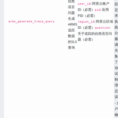
自然
: 阿里云账户
踪
user_id
语言
ID（必需）
: 应用
定
pid
问题
PID（必需）
求
生成
: 阿里云区域
执
arms_generate_trace_query
region_id
ARMS
路
ID（必需）
:
question
追踪
分
关于追踪的自然语言问
数据
服
题（必需）
的SLS
调
查询
关
集
了
动
试
制
理
态
误
-
户
确