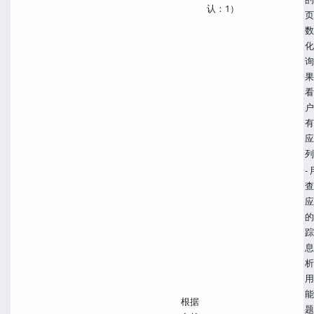
认：1）
页
数
化
询
果
看
户
有
应
列
-
查
应
的
踪
息
析
用
能
根据
题