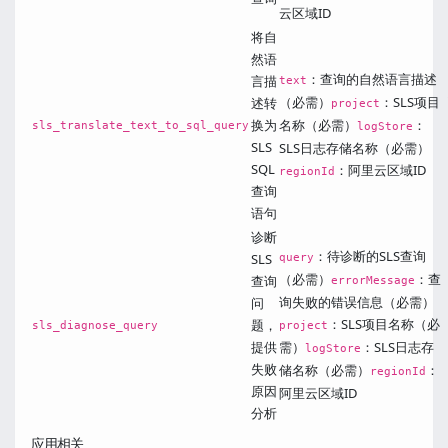
云区域ID
将自
然语
：查询的自然语言描述
言描
text
（必需）
：SLS项目
述转
project
换为
名称（必需）
：
sls_translate_text_to_sql_query
logStore
SLS
SLS日志存储名称（必需）
SQL
：阿里云区域ID
regionId
查询
语句
诊断
：待诊断的SLS查询
SLS
query
（必需）
：查
查询
errorMessage
询失败的错误信息（必需）
问
：SLS项目名称（必
题，
sls_diagnose_query
project
提供
需）
：SLS日志存
logStore
失败
储名称（必需）
：
regionId
原因
阿里云区域ID
分析
应用相关