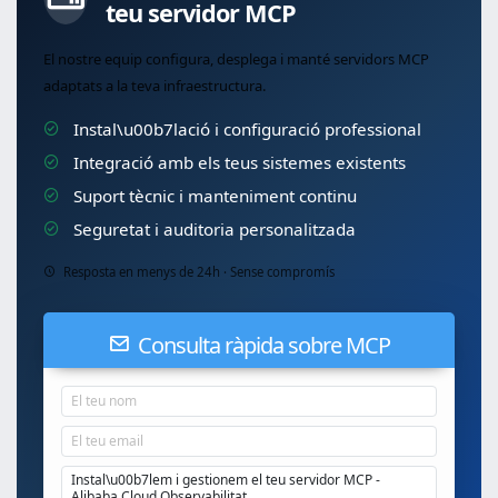
teu servidor MCP
El nostre equip configura, desplega i manté servidors MCP
adaptats a la teva infraestructura.
Instal\u00b7lació i configuració professional
Integració amb els teus sistemes existents
Suport tècnic i manteniment continu
Seguretat i auditoria personalitzada
Resposta en menys de 24h · Sense compromís
Consulta ràpida sobre MCP