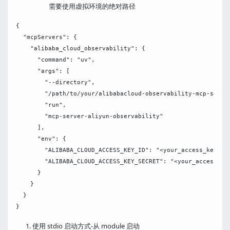
需要使用虚拟环境的绝对路径
{

  "mcpServers": {

    "alibaba_cloud_observability": {

      "command": "uv",

      "args": [

        "--directory",

        "/path/to/your/alibabacloud-observability-mcp-server
        "run",

        "mcp-server-aliyun-observability"

      ],

      "env": {

        "ALIBABA_CLOUD_ACCESS_KEY_ID": "<your_access_key_id>
        "ALIBABA_CLOUD_ACCESS_KEY_SECRET": "<your_access_key
      }

    }

  }

使用 stdio 启动方式-从 module 启动