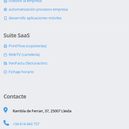
chatbot ia empresa
automatización procesos empresa
desarrollo aplicaciones móviles
Suite SaaS
PrintFlow (copisterías)
WebTV (cartelería)
VeriFactu (facturación)
Fichaje horario
Contacte
Rambla de Ferran, 37, 25007 Lleida
+34 614 443 757