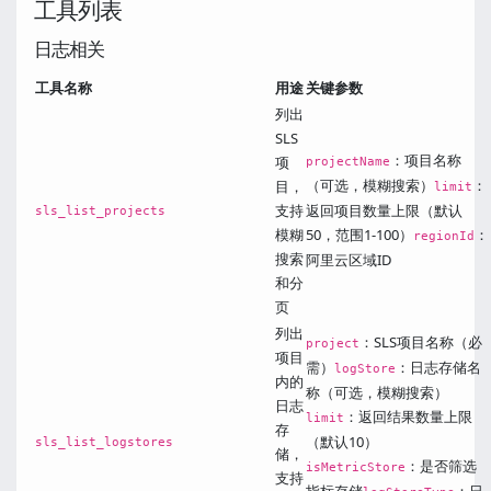
工具列表
日志相关
工具名称
用途
关键参数
列出
SLS
：项目名称
项
projectName
（可选，模糊搜索）
：
目，
limit
支持
返回项目数量上限（默认
sls_list_projects
模糊
50，范围1-100）
：
regionId
搜索
阿里云区域ID
和分
页
列出
：SLS项目名称（必
project
项目
需）
：日志存储名
logStore
内的
称（可选，模糊搜索）
日志
：返回结果数量上限
limit
存
（默认10）
sls_list_logstores
储，
：是否筛选
isMetricStore
支持