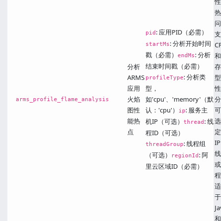
性
热
问
: 应用PID（必需）
pid
支
: 分析开始时间
startMs
C
戳（必需）
: 分析
和
endMs
结束时间戳（必需）
分析
存
: 分析类
ARMS
型
profileType
应用
型，
性
火焰
如'cpu'、'memory'（默
分
arms_profile_flame_analysis
图性
认：'cpu'）
: 服务主
可
ip
能热
选
机IP（可选）
: 线
thread
点
定
程ID（可选）
I
: 线程组
threadGroup
线
（可选）
: 阿
regionId
或
里云区域ID（必需）
程
适
于
Ja
和