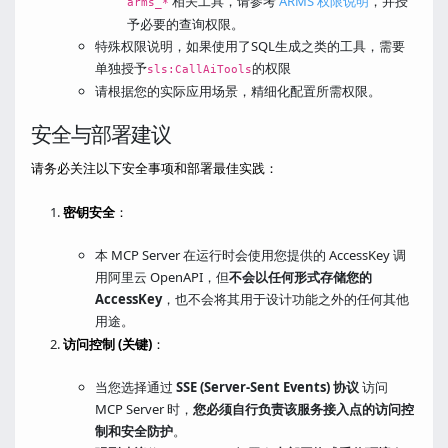
相关工具，请参考
ARMS 权限说明
，并授
arms_*
予必要的查询权限。
特殊权限说明，如果使用了SQL生成之类的工具，需要
单独授予
的权限
sls:CallAiTools
请根据您的实际应用场景，精细化配置所需权限。
安全与部署建议
请务必关注以下安全事项和部署最佳实践：
密钥安全
：
本 MCP Server 在运行时会使用您提供的 AccessKey 调
用阿里云 OpenAPI，但
不会以任何形式存储您的
AccessKey
，也不会将其用于设计功能之外的任何其他
用途。
访问控制 (关键)
：
当您选择通过
SSE (Server-Sent Events) 协议
访问
MCP Server 时，
您必须自行负责该服务接入点的访问控
制和安全防护
。