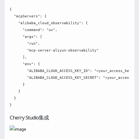
{

  "mcpServers": {

    "alibaba_cloud_observability": {

      "command": "uv",

      "args": [

        "run",

        "mcp-server-aliyun-observability"

      ],

      "env": {

        "ALIBABA_CLOUD_ACCESS_KEY_ID": "<your_access_key_id>
        "ALIBABA_CLOUD_ACCESS_KEY_SECRET": "<your_access_key
      }

    }

  }

Cherry Studio集成