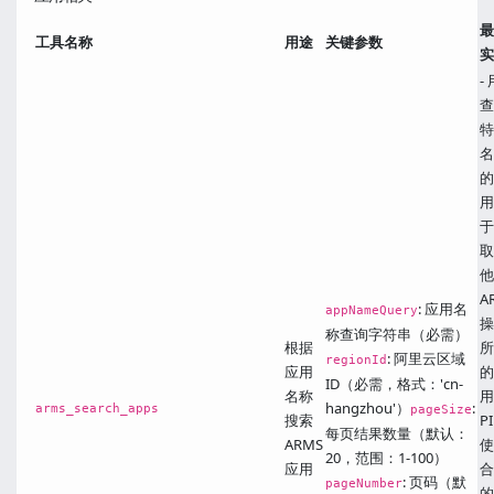
最
工具名称
用途
关键参数
实
-
查
特
名
的
用
于
取
他
A
: 应用名
appNameQuery
操
称查询字符串（必需）
根据
所
: 阿里云区域
regionId
应用
的
ID（必需，格式：'cn-
名称
用
hangzhou'）
:
arms_search_apps
pageSize
搜索
PI
每页结果数量（默认：
ARMS
使
20，范围：1-100）
应用
合
: 页码（默
pageNumber
的