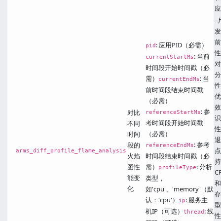
应
-
发
前
: 应用PID（必需）
pid
性
: 当前
currentStartMs
对
时间段开始时间戳（必
分
需）
: 当
currentEndMs
性
前时间段结束时间戳
优
（必需）
效
: 参
对比
referenceStartMs
识
考时间段开始时间戳
不同
性
（必需）
时间
退
: 参考
段的
referenceEndMs
点
arms_diff_profile_flame_analysis
火焰
时间段结束时间戳（必
持
图性
需）
: 分析
profileType
C
能变
类型，
和
化
如'cpu'、'memory'（默
存
认：'cpu'）
: 服务主
ip
型
机IP（可选）
: 线
thread
性