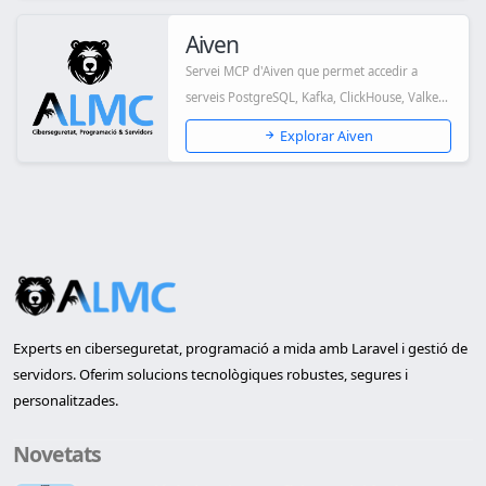
Aiven
Servei MCP d'Aiven que permet accedir a
serveis PostgreSQL, Kafka, ClickHouse, Valkey i
Op...
Explorar Aiven
Experts en ciberseguretat, programació a mida amb Laravel i gestió de
servidors. Oferim solucions tecnològiques robustes, segures i
personalitzades.
Novetats