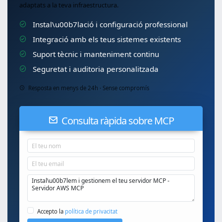
adaptats a la teva infraestructura.
Instal\u00b7lació i configuració professional
Integració amb els teus sistemes existents
Suport tècnic i manteniment continu
Seguretat i auditoria personalitzada
Resposta en menys de 24h · Sense compromís
Consulta ràpida sobre MCP
Accepto la
política de privacitat