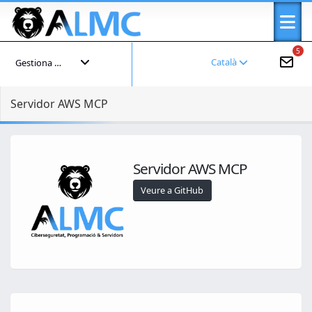
5
Català
Gestiona el teu compte
Servidor AWS MCP
Servidor AWS MCP
Veure a GitHub