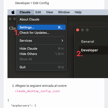
Developer > Edit Config
Afegeix la següent entrada al vostre
:
claude_desktop_config.json
{

  "mcpServers": {
