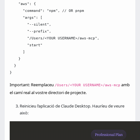
    "aws": {

      "command": "npm", // OR pnpm

      "args": [

        "--silent",

        "--prefix",

        "/Users/<YOUR USERNAME>/aws-mcp",

        "start"

      ]

    }

  }

Important: Reemplaceu
amb
/Users/<YOUR USERNAME>/aws-mcp
el camí real al vostre directori de projecte.
Reinicieu l’aplicació de Claude Desktop. Hauríeu de veure
això: