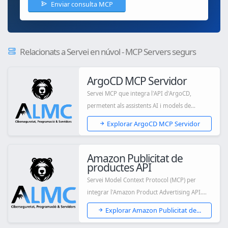
Enviar consulta MCP
Relacionats a Servei en núvol - MCP Servers segurs
ArgoCD MCP Servidor
Servei MCP que integra l'API d'ArgoCD,
permetent als assistents AI i models de
llenguatge...
Explorar ArgoCD MCP Servidor
Amazon Publicitat de
productes API
Servei Model Context Protocol (MCP) per
integrar l'Amazon Product Advertising API.
Utilitz...
Explorar Amazon Publicitat de...