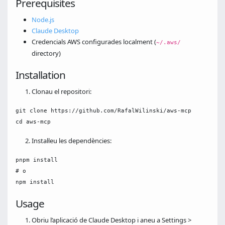
Prerequisites
Node.js
Claude Desktop
Credencials AWS configurades localment (
~/.aws/
directory)
Installation
Clonau el repositori:
git clone https://github.com/RafalWilinski/aws-mcp

Instal·leu les dependències:
pnpm install

# o

Usage
Obriu l’aplicació de Claude Desktop i aneu a Settings >