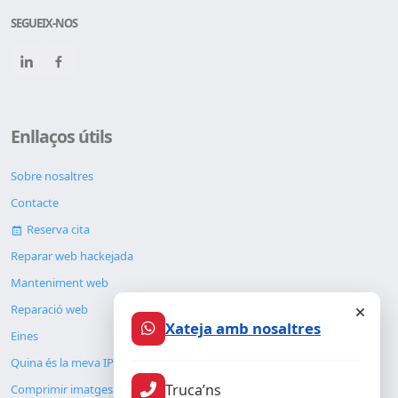
SEGUEIX-NOS
Enllaços útils
Sobre nosaltres
Contacte
Reserva cita
Reparar web hackejada
Manteniment web
Reparació web
Xateja amb nosaltres
Eines
Quina és la meva IP
Truca’ns
Comprimir imatges