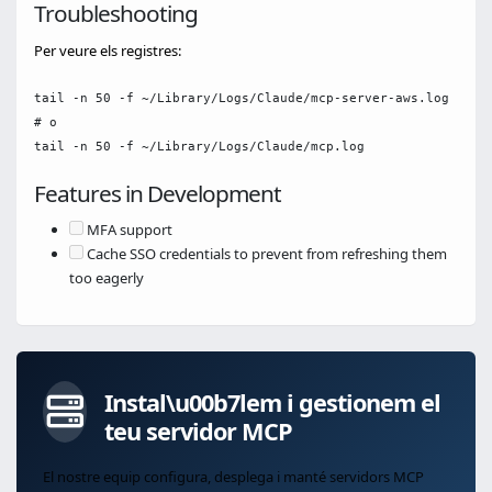
Troubleshooting
Per veure els registres:
tail -n 50 -f ~/Library/Logs/Claude/mcp-server-aws.log

# o

Features in Development
MFA support
Cache SSO credentials to prevent from refreshing them
too eagerly
Instal\u00b7lem i gestionem el
teu servidor MCP
El nostre equip configura, desplega i manté servidors MCP