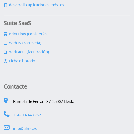
desarrollo aplicaciones móviles
Suite SaaS
PrintFlow (copisterías)
WebTV (cartelería)
VeriFactu (facturación)
Fichaje horario
Contacte
Rambla de Ferran, 37, 25007 Lleida
+34 614 443 757
info@almc.es