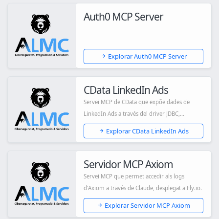
Auth0 MCP Server
Explorar Auth0 MCP Server
CData LinkedIn Ads
Servei MCP de CData que expõe dades de
LinkedIn Ads a través del driver JDBC,
permetent a...
Explorar CData LinkedIn Ads
Servidor MCP Axiom
Servei MCP que permet accedir als logs
d'Axiom a través de Claude, desplegat a Fly.io.
Explorar Servidor MCP Axiom