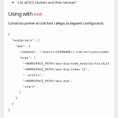
"List all ECS clusters and their services"
Using with
nvm
Construïu primer el codi font i afegiu la següent configuració:
{

  "mcpServers": {

    "aws": {

      "command": "/Users/<USERNAME>/.nvm/versions/node/v20.1
      "args": [

        "<WORKSPACE_PATH>/aws-mcp/node_modules/tsx/dist/cli.
        "<WORKSPACE_PATH>/aws-mcp/index.ts",

        "--prefix",

        "<WORKSPACE_PATH>/aws-mcp",

        "start"

      ]

    }

  }
