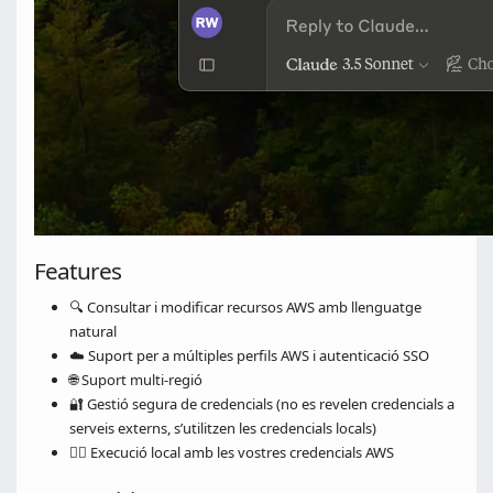
Features
🔍 Consultar i modificar recursos AWS amb llenguatge
natural
☁️ Suport per a múltiples perfils AWS i autenticació SSO
🌐 Suport multi-regió
🔐 Gestió segura de credencials (no es revelen credencials a
serveis externs, s’utilitzen les credencials locals)
🏃‍♂️ Execució local amb les vostres credencials AWS