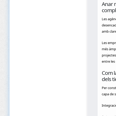
Anar m
compl
Les agènc
desencade
amb clar
Les empre
més àmpli
projectes
entre les
Com la
dels t
Per const
capa de s
Integraci