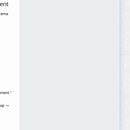
ment
stema
tment."
uip →