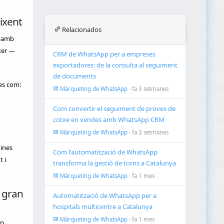
ixent
Relacionados
, amb
xer —
CRM de WhatsApp per a empreses
exportadores: de la consulta al seguiment
de documents
es com:
Màrqueting de WhatsApp
· fa 3 setmanes
Com convertir el seguiment de proves de
cotxe en vendes amb WhatsApp CRM
Màrqueting de WhatsApp
· fa 3 setmanes
uines
Com l'automatització de WhatsApp
 i
transforma la gestió de torns a Catalunya
Màrqueting de WhatsApp
· fa 1 mes
a gran
Automatització de WhatsApp per a
hospitals multicentre a Catalunya
Màrqueting de WhatsApp
· fa 1 mes
p,