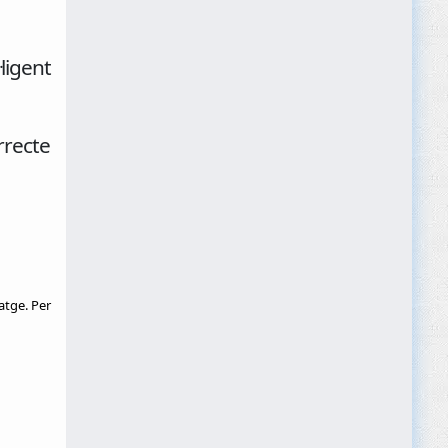
·ligent
rrecte
atge. Per