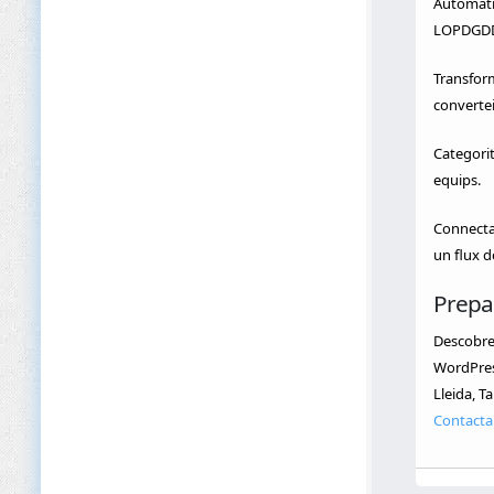
Automatit
LOPDGDD 
Transform
convertei
Categorit
equips.
Connectar
un flux d
Prepa
Descobre
WordPress
Lleida, T
Contacta