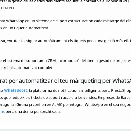
zar la gestió de les dades dels clients seguint la normativa europea: RGPD,
i AEPD.
ar WhatsApp en un sistema de suport estructurat on cada missatge del clie
x en un tiquet automatitzat.
zar, enrutar i assignar automàticament els tiquets per a una gestió més efici
 el sistema de suport amb CRM, incorporació del client i gestió de projectes
e treball automatitzat complet.
rat per automatitzar el teu màrqueting per Whats
ix
WhatsBoost
, la plataforma de notificacions intel·ligents per a PrestaShop
 que redueix els tickets de suport i accelera les vendes. Empreses de Barce
arragona i Girona ja confien en ALMC per integrar WhatsApp en el seu negoci
'ns
per a una demo personalitzada.