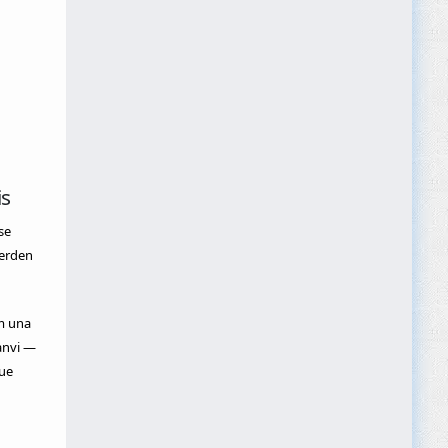
is
se
perden
m una
anvi —
que