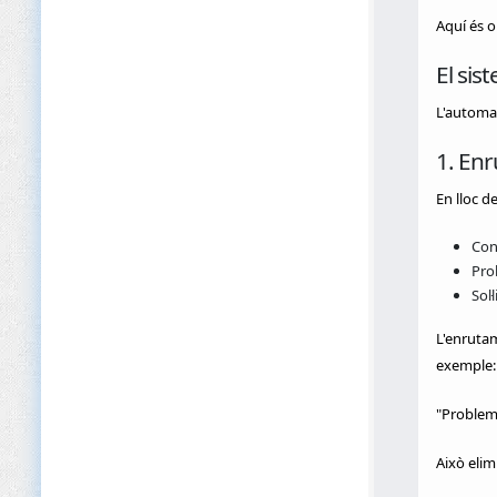
Aquí és o
El sis
L'automa
1. Enr
En lloc 
Con
Pro
Sol·
L'enrutam
exemple:
"Problem
Això elim