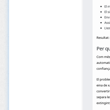
El 
El 
Env
Assi
L'e
Resultat:
Per qu
Com més c
automatit
confiança
El probl
eina de x
convertir
separa l
extingint