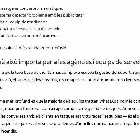
missatge es converteix en un tiquet
sistema detecta "problema amb les publicitats"
iat a l'equip de rendiment
gnat a un especialista disponible
stat s'actualitza automàticament
 Resolució més ràpida, zero confusió.
è això importa per a les agències i equips de serve
reix la teva base de clients, més complexa esdevé la gestió del suport. Sen
zació, el suport esdevé reactiu, els equips se senten abrumats i els clients 
.
ema més profund és que la majoria dels equips tracten WhatsApp només co
at, quan pot funcionar com a capa completa de gestió de tasques. Aquest c
 les converses amb els clients en tasques estructurades i seguibles — és el 
es agències que escalen sense problemes d'aquelles que romanen atrapades
 incendis.