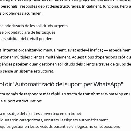
ersonals i respostes de xat desestructurades. Inicialment, funciona. Però 
ls problemes s'acumulen:
e priorització de les sol·licituds urgents
se propietat clara de les tasques
e visibilitat del treball pendent
t si intentes organitzar-ho manualment, aviat esdevé ineficaç — especialme
stionar múltiples clients simultàniament. Aquest tipus d'operacions caòtiqu
gències pateixen quan gestionen sol·licituds dels clients a través de grups de
 sense un sistema estructurat.
l dir "Automatització del suport per WhatsApp"
acta només de respondre més ràpid. Es tracta de transformar WhatsApp en 
e suport estructurat on:
a missatge del client es converteix en un tiquet
 tiquets són categoritzats, enrutats i assignats automàticament
equips gestionen les sol·licituds basant-se en lògica, no en suposicions