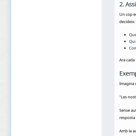
2. Ass
Un cop en
decideix:
Qui
Qui
Com
Ara cada 
Exempl
Imagina 
"Les nost
Sense au
resposta 
Amb la au