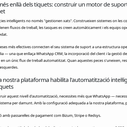
és enllà dels tiquets: construir un motor de supor
et
ies intel·ligents no només "gestionen xats". Construeixen sistemes on les c
nen fluxos de treball, les tasques es creen automàticament i els equips op
edat.
ses més efectives connecten el seu sistema de suport a una estructura ope
a — una que enllaça WhatsApp CRM, la incorporació del client i la gestió de
 en un únic flux de treball automatitzat. Quan aquestes peces s'uneixen, res
 esquerdes.
 nostra plataforma habilita l'automatització intel·li
iquets
ruir aquest nivell d'automatització, necessites més que WhatsApp — necess
istema per damunt. Amb la configuració adequada a la nostra plataforma, p
ó amb passarel·les de pagament com Bizum, Stripe o Redsys.