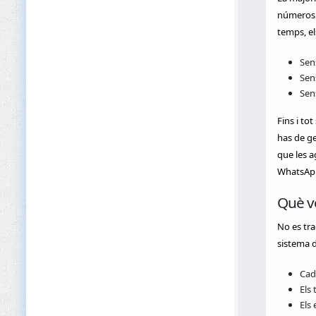
números p
temps, e
Sens
Sen
Sens
Fins i to
has de ge
que les a
WhatsApp
Què vo
No es tr
sistema d
Cad
Els
Els 