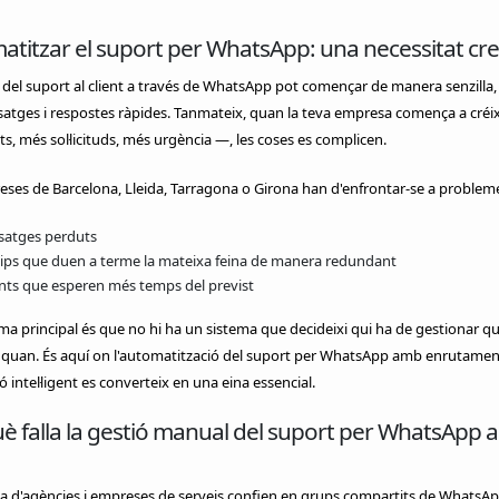
titzar el suport per WhatsApp: una necessitat cre
 del suport al client a través de WhatsApp pot començar de manera senzilla
atges i respostes ràpides. Tanmateix, quan la teva empresa comença a créi
ts, més sol·licituds, més urgència —, les coses es complicen.
ses de Barcelona, Lleida, Tarragona o Girona han d'enfrontar-se a problem
satges perduts
ips que duen a terme la mateixa feina de manera redundant
ents que esperen més temps del previst
ma principal és que no hi ha un sistema que decideixi qui ha de gestionar q
 quan. És aquí on l'automatització del suport per WhatsApp amb enrutament
ó intel·ligent es converteix en una eina essencial.
è falla la gestió manual del suport per WhatsApp 
a d'agències i empreses de serveis confien en grups compartits de WhatsAp