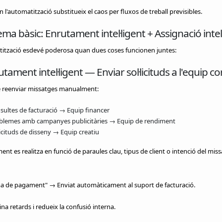
n l'automatització substitueix el caos per fluxos de treball previsibles.
tema bàsic: Enrutament intel·ligent + Assignació intel
tització esdevé poderosa quan dues coses funcionen juntes:
utament intel·ligent — Enviar sol·licituds a l'equip co
de reenviar missatges manualment:
sultes de facturació → Equip financer
blemes amb campanyes publicitàries → Equip de rendiment
licituds de disseny → Equip creatiu
ent es realitza en funció de paraules clau, tipus de client o intenció del miss
a de pagament" → Enviat automàticament al suport de facturació.
ina retards i redueix la confusió interna.