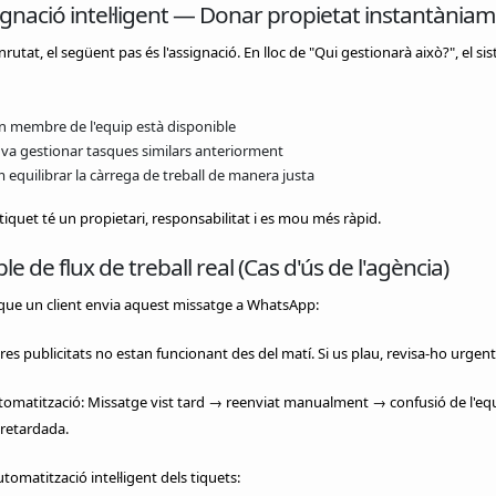
ignació intel·ligent — Donar propietat instantània
rutat, el següent pas és l'assignació. En lloc de "Qui gestionarà això?", el si
n membre de l'equip està disponible
 va gestionar tasques similars anteriorment
 equilibrar la càrrega de treball de manera justa
tiquet té un propietari, responsabilitat i es mou més ràpid.
e de flux de treball real (Cas d'ús de l'agència)
que un client envia aquest missatge a WhatsApp:
res publicitats no estan funcionant des del matí. Si us plau, revisa-ho urgen
tomatització: Missatge vist tard → reenviat manualment → confusió de l'eq
retardada.
tomatització intel·ligent dels tiquets: