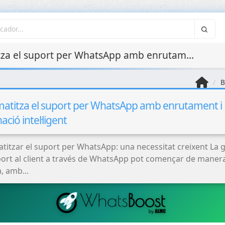
Automatitza el suport per WhatsApp amb enrutament i assignació intel·ligent
B
atitza el suport per WhatsApp amb enrutament i
ació intel·ligent
titzar el suport per WhatsApp: una necessitat creixent La g
port al client a través de WhatsApp pot començar de maner
Plans de còpia de
a, amb...
seguretat i
recuperació davant
desastres