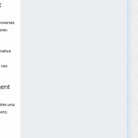
t
onverses
eren
rativa
 cau
gent
ites una
ots: