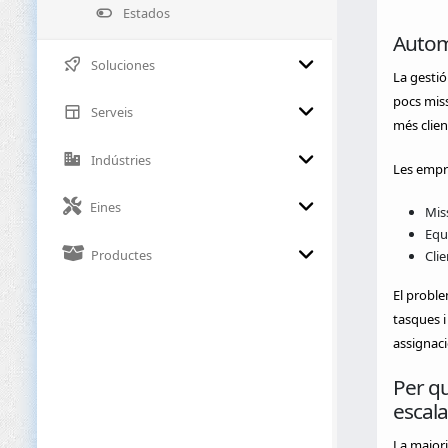
Estados
Automa
Soluciones
La gestió
pocs miss
Serveis
més clien
Indústries
Les empre
Eines
Mis
Equ
Productes
Cli
El proble
tasques i
assignaci
Per qu
escala
La majori