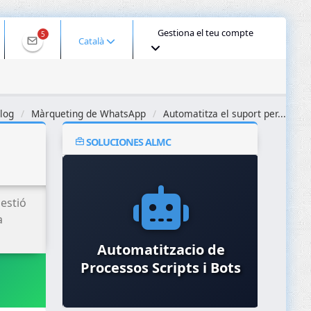
Gestiona el teu compte
5
Català
log
Màrqueting de WhatsApp
Automatitza el suport per...
SOLUCIONES ALMC
estió
a
Virtualització i
Automatitzacio de
contenidors (Docker,
Processos Scripts i Bots
Opt
Kubernetes)