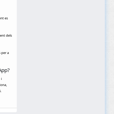
nt es
ent dels
 per a
App?
 i
lona,
.