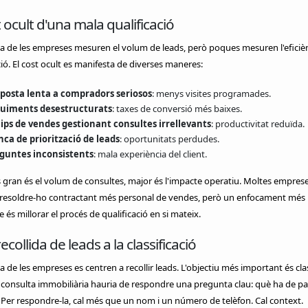
t ocult d'una mala qualificació
a de les empreses mesuren el volum de leads, però poques mesuren l'eficièn
ció. El cost ocult es manifesta de diverses maneres:
posta lenta a compradors seriosos
: menys visites programades.
uiments desestructurats
: taxes de conversió més baixes.
ips de vendes gestionant consultes irrellevants
: productivitat reduïda.
ca de priorització de leads
: oportunitats perdudes.
guntes inconsistents
: mala experiència del client.
ran és el volum de consultes, major és l'impacte operatiu. Moltes empres
 resoldre-ho contractant més personal de vendes, però un enfocament més
e és millorar el procés de qualificació en si mateix.
ecollida de leads a la classificació
a de les empreses es centren a recollir leads. L'objectiu més important és clas
 consulta immobiliària hauria de respondre una pregunta clau: què ha de pa
Per respondre-la, cal més que un nom i un número de telèfon. Cal context.