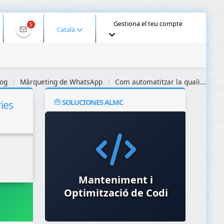
Gestiona el teu compte
5
Català
og
Màrqueting de WhatsApp
Com automatitzar la quali...
SOLUCIONES ALMC
ies
Hardening de Sistemes
Manteniment i
Optimització de Codi
i Servidors
Segu