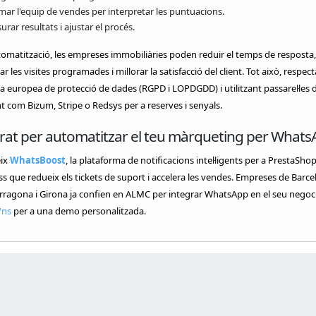
mar l'equip de vendes per interpretar les puntuacions.
rar resultats i ajustar el procés.
omatització, les empreses immobiliàries poden reduir el temps de resposta,
 les visites programades i millorar la satisfacció del client. Tot això, respect
 europea de protecció de dades (RGPD i LOPDGDD) i utilitzant passarel·les 
com Bizum, Stripe o Redsys per a reserves i senyals.
rat per automatitzar el teu màrqueting per Whats
ix
WhatsBoost
, la plataforma de notificacions intel·ligents per a PrestaShop
 que redueix els tickets de suport i accelera les vendes. Empreses de Barce
arragona i Girona ja confien en ALMC per integrar WhatsApp en el seu negoci
'ns
per a una demo personalitzada.