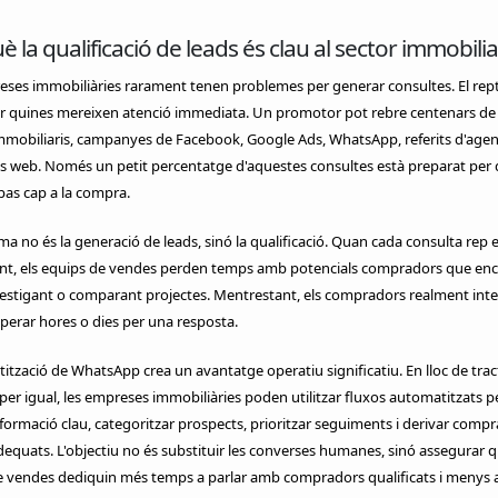
è la qualificació de leads és clau al sector immobilia
ses immobiliàries rarament tenen problemes per generar consultes. El rept
ar quines mereixen atenció immediata. Un promotor pot rebre centenars de
mmobiliaris, campanyes de Facebook, Google Ads, WhatsApp, referits d'agent
s web. Només un petit percentatge d'aquestes consultes està preparat per 
as cap a la compra.
ma no és la generació de leads, sinó la qualificació. Quan cada consulta rep 
nt, els equips de vendes perden temps amb potencials compradors que enc
estigant o comparant projectes. Mentrestant, els compradors realment inte
erar hores o dies per una resposta.
ització de WhatsApp crea un avantatge operatiu significatiu. En lloc de trac
per igual, les empreses immobiliàries poden utilitzar fluxos automatitzats p
informació clau, categoritzar prospects, prioritzar seguiments i derivar compr
equats. L'objectiu no és substituir les converses humanes, sinó assegurar q
 vendes dediquin més temps a parlar amb compradors qualificats i menys a 