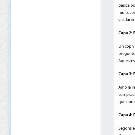
bàsica po
molts co
validació 
Capa 2: 
Un cop va
preguntes
Aquestes 
Capa 3: 
Amb la in
comprado
que només
Capa 4: D
Segons el 