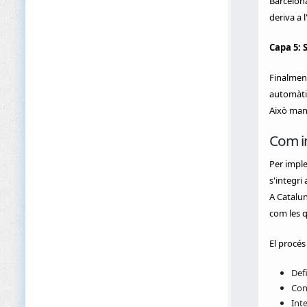
Barcelona,
deriva a 
Capa 5:
Finalment
automàtic
Això mant
Com im
Per impl
s'integri
A Catalun
com les q
El procés
Defi
Con
Int