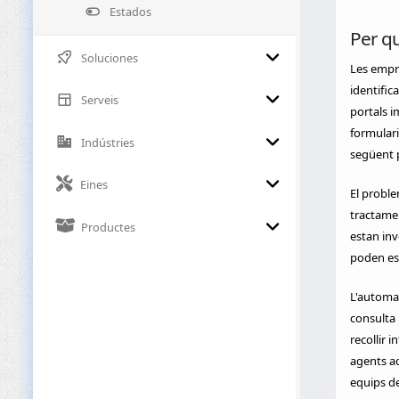
Estados
Per qu
Soluciones
Les empre
identific
Serveis
portals i
formulari
Indústries
següent p
Eines
El proble
tractame
Productes
estan inv
poden esp
L'automat
consulta 
recollir 
agents ad
equips de