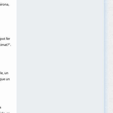
Girona,
pot fer
ximat?”.
le, un
 que un
a