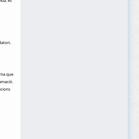
ida, es
atori.
rma que
amació.
ucions