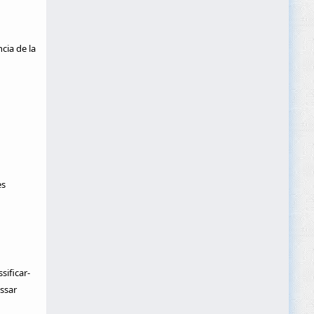
cia de la
es
sificar-
ssar