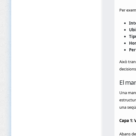
Per exem
Int
Ubi
Tip
Hor
Per
Això tran
decisions
El mar
Una maner
estructur
una seqü
Capa 1: 
Abans de 