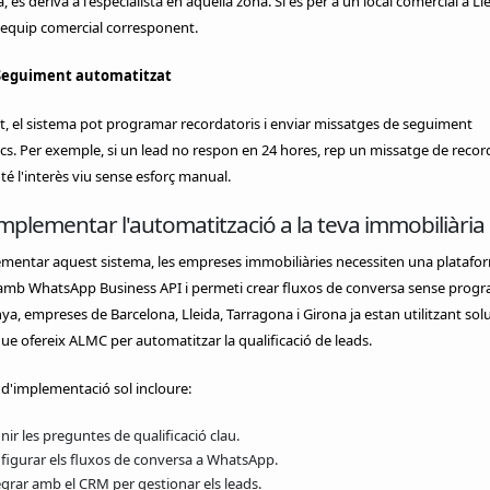
 es deriva a l'especialista en aquella zona. Si és per a un local comercial a Lle
l'equip comercial corresponent.
 Seguiment automatitzat
, el sistema pot programar recordatoris i enviar missatges de seguiment
s. Per exemple, si un lead no respon en 24 hores, rep un missatge de record
é l'interès viu sense esforç manual.
plementar l'automatització a la teva immobiliària
ementar aquest sistema, les empreses immobiliàries necessiten una platafo
 amb WhatsApp Business API i permeti crear fluxos de conversa sense progr
ya, empreses de Barcelona, Lleida, Tarragona i Girona ja estan utilitzant sol
ue ofereix ALMC per automatitzar la qualificació de leads.
 d'implementació sol incloure:
nir les preguntes de qualificació clau.
figurar els fluxos de conversa a WhatsApp.
egrar amb el CRM per gestionar els leads.