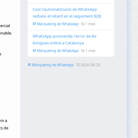
Com l'automatització de WhatsApp
redueix el retard en el seguiment B2B
Màrqueting de WhatsApp
· fa 1 mes
ercial
onable.
WhatsApp postvenda: l'error de les
botigues online a Catalunya
Màrqueting de WhatsApp
· fa 1 mes
e
Màrqueting de WhatsApp
·
2026-06-25
om a
ts de