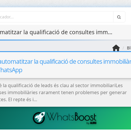
Com automatitzar la qualificació de consultes immobiliàries per WhatsApp
Bl
utomatitzar la qualificació de consultes immobiliàr
WhatsApp
 la qualificació de leads és clau al sector immobiliariLes
es immobiliàries rarament tenen problemes per generar
s. El repte és i...
Integracions API i
Microserveis