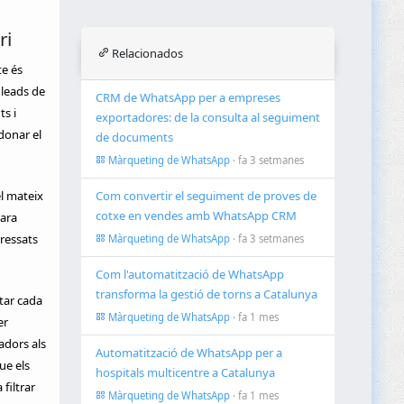
ri
Relacionados
e és
 leads de
CRM de WhatsApp per a empreses
s i
exportadores: de la consulta al seguiment
donar el
de documents
Màrqueting de WhatsApp
· fa 3 setmanes
el mateix
Com convertir el seguiment de proves de
cotxe en vendes amb WhatsApp CRM
ara
ressats
Màrqueting de WhatsApp
· fa 3 setmanes
Com l'automatització de WhatsApp
transforma la gestió de torns a Catalunya
tar cada
Màrqueting de WhatsApp
· fa 1 mes
er
adors als
Automatització de WhatsApp per a
ue els
hospitals multicentre a Catalunya
filtrar
Màrqueting de WhatsApp
· fa 1 mes