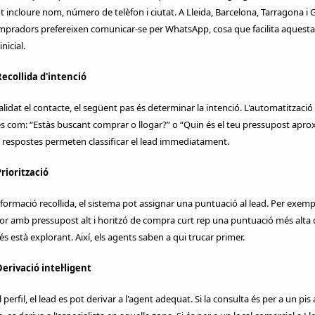
t incloure nom, número de telèfon i ciutat. A Lleida, Barcelona, Tarragona i 
mpradors prefereixen comunicar-se per WhatsApp, cosa que facilita aquesta
inicial.
Recollida d'intenció
lidat el contacte, el següent pas és determinar la intenció. L'automatització 
 com: “Estàs buscant comprar o llogar?” o “Quin és el teu pressupost apro
respostes permeten classificar el lead immediatament.
Priorització
formació recollida, el sistema pot assignar una puntuació al lead. Per exemp
r amb pressupost alt i horitzó de compra curt rep una puntuació més alta
 està explorant. Així, els agents saben a qui trucar primer.
erivació intel·ligent
perfil, el lead es pot derivar a l'agent adequat. Si la consulta és per a un pis 