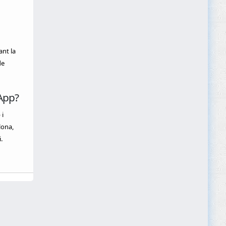
ant la
de
App?
 i
lona,
.