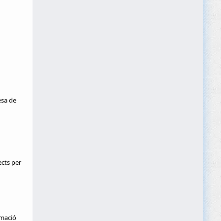
esa de
ects per
rmació