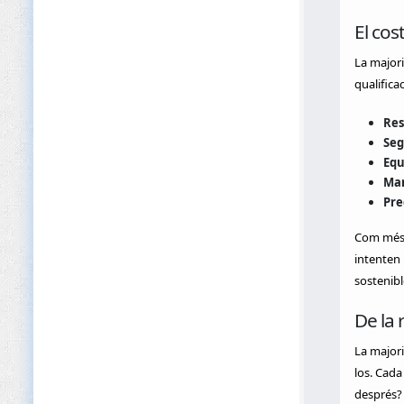
El cos
La majori
qualifica
Res
Seg
Equ
Man
Pre
Com més g
intenten
sostenibl
De la r
La majori
los. Cada
després? 