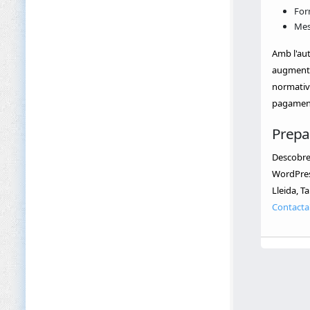
For
Mesu
Amb l'aut
augmentar
normativa
pagament 
Prepa
Descobre
WordPress
Lleida, T
Contacta