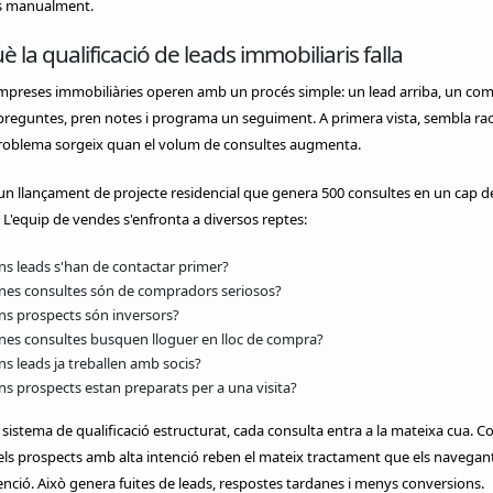
s manualment.
è la qualificació de leads immobiliaris falla
preses immobiliàries operen amb un procés simple: un lead arriba, un com
 preguntes, pren notes i programa un seguiment. A primera vista, sembla ra
problema sorgeix quan el volum de consultes augmenta.
n llançament de projecte residencial que genera 500 consultes en un cap d
L'equip de vendes s'enfronta a diversos reptes:
ns leads s'han de contactar primer?
nes consultes són de compradors seriosos?
ns prospects són inversors?
nes consultes busquen lloguer en lloc de compra?
ns leads ja treballen amb socis?
ns prospects estan preparats per a una visita?
sistema de qualificació estructurat, cada consulta entra a la mateixa cua. C
 els prospects amb alta intenció reben el mateix tractament que els navegan
enció. Això genera fuites de leads, respostes tardanes i menys conversions.