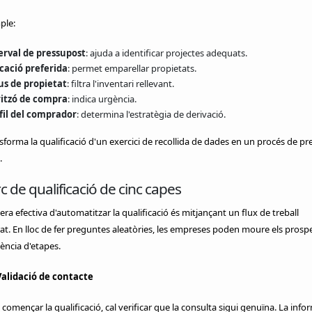
ple:
erval de pressupost
: ajuda a identificar projectes adequats.
cació preferida
: permet emparellar propietats.
us de propietat
: filtra l'inventari rellevant.
itzó de compra
: indica urgència.
fil del comprador
: determina l'estratègia de derivació.
sforma la qualificació d'un exercici de recollida de dades en un procés de pr
.
c de qualificació de cinc capes
a efectiva d'automatitzar la qualificació és mitjançant un flux de treball
at. En lloc de fer preguntes aleatòries, les empreses poden moure els prosp
ència d'etapes.
Validació de contacte
començar la qualificació, cal verificar que la consulta sigui genuïna. La info