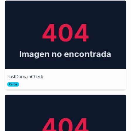
FastDomainCheck
Cerca