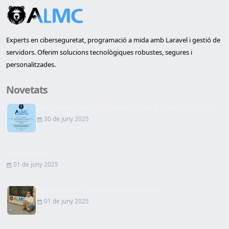
Experts en ciberseguretat, programació a mida amb Laravel i gestió de
servidors. Oferim solucions tecnològiques robustes, segures i
personalitzades.
Novetats
Inauguració de la primera oficina a Lleida d'ALMC...
30 de juny 2025
Pàgina Web
01 de juny 2025
Signatura del Contracte de Lloguer
01 de juny 2025