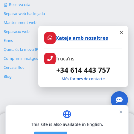
Reserva cita
Reparar web hackejada
Manteniment web
Reparació web
Xateja amb nosaltres
Eines
Quina és la meva IP
Truca’ns
Comprimir imatges
Cerca al lloc
+34 614 443 757
Blog
Més formes de contacte
×
© Copyright 2026. ALMC SECURITY S.L.U.
Només fem servir cookies pròpies per al funcionament bàsic del
This site is also available in English.
lloc. No utilitzem cookies de tercers.
Política de privacitat
.
Legal
Recursos