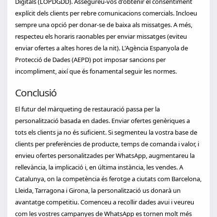
Digitals (LOPDGDD). Assegureu-vos d'obtenir el consentiment
explícit dels clients per rebre comunicacions comercials. Incloeu
sempre una opció per donar-se de baixa als missatges. A més,
respecteu els horaris raonables per enviar missatges (eviteu
enviar ofertes a altes hores de la nit). L'Agència Espanyola de
Protecció de Dades (AEPD) pot imposar sancions per
incompliment, així que és fonamental seguir les normes.
Conclusió
El futur del màrqueting de restauració passa per la
personalització basada en dades. Enviar ofertes genèriques a
tots els clients ja no és suficient. Si segmenteu la vostra base de
clients per preferències de producte, temps de comanda i valor, i
envieu ofertes personalitzades per WhatsApp, augmentareu la
rellevància, la implicació i, en última instància, les vendes. A
Catalunya, on la competència és ferotge a ciutats com Barcelona,
Lleida, Tarragona i Girona, la personalització us donarà un
avantatge competitiu. Comenceu a recollir dades avui i veureu
com les vostres campanyes de WhatsApp es tornen molt més