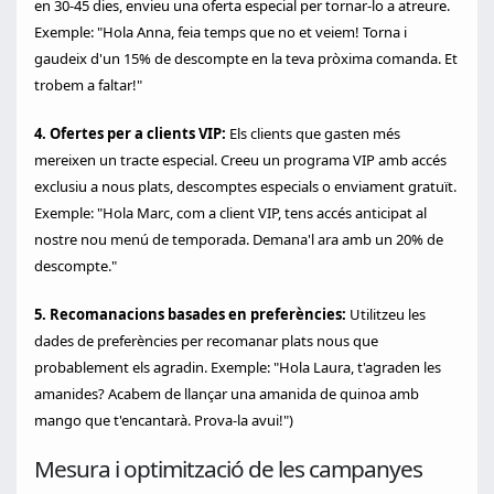
en 30-45 dies, envieu una oferta especial per tornar-lo a atreure.
Exemple: "Hola Anna, feia temps que no et veiem! Torna i
gaudeix d'un 15% de descompte en la teva pròxima comanda. Et
trobem a faltar!"
4. Ofertes per a clients VIP:
Els clients que gasten més
mereixen un tracte especial. Creeu un programa VIP amb accés
exclusiu a nous plats, descomptes especials o enviament gratuït.
Exemple: "Hola Marc, com a client VIP, tens accés anticipat al
nostre nou menú de temporada. Demana'l ara amb un 20% de
descompte."
5. Recomanacions basades en preferències:
Utilitzeu les
dades de preferències per recomanar plats nous que
probablement els agradin. Exemple: "Hola Laura, t'agraden les
amanides? Acabem de llançar una amanida de quinoa amb
mango que t'encantarà. Prova-la avui!")
Mesura i optimització de les campanyes