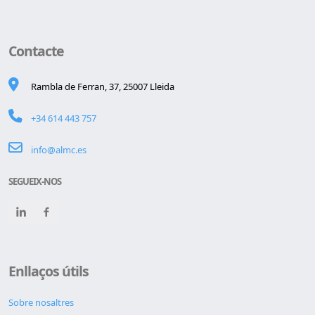
Contacte
Rambla de Ferran, 37, 25007 Lleida
+34 614 443 757
info@almc.es
SEGUEIX-NOS
Enllaços útils
Sobre nosaltres