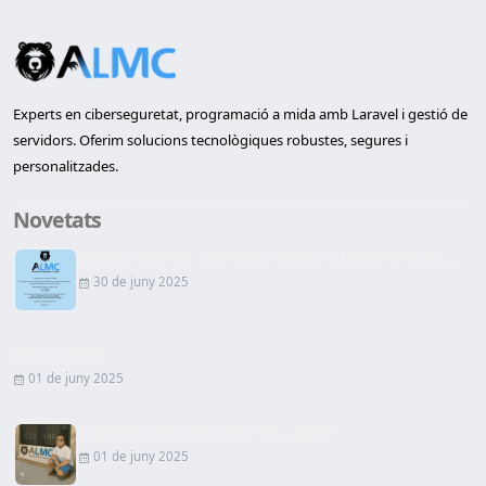
Experts en ciberseguretat, programació a mida amb Laravel i gestió de
servidors. Oferim solucions tecnològiques robustes, segures i
personalitzades.
Novetats
Inauguració de la primera oficina a Lleida d'ALMC...
30 de juny 2025
Pàgina Web
01 de juny 2025
Signatura del Contracte de Lloguer
01 de juny 2025