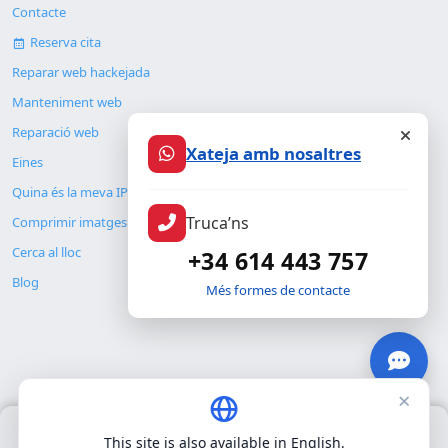
Contacte
Reserva cita
Reparar web hackejada
Manteniment web
Reparació web
Xateja amb nosaltres
Eines
Quina és la meva IP
Truca’ns
Comprimir imatges
Cerca al lloc
+34 614 443 757
Blog
Més formes de contacte
×
© Copyright 2026. ALMC SECURITY S.L.U.
Només fem servir cookies pròpies per al funcionament bàsic del
This site is also available in English.