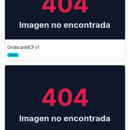
OrdiscanMCP v1
Cerca