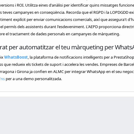
nversions i ROI. Utilitza eines d'anàlisi per identificar quins missatges funcion
 les teves campanyes en conseqüència. Recorda que el RGPD i la LOPDGDD ex
timent explícit per enviar comunicacions comercials, així que assegura't d'h
el permís dels assistents durant l'esdeveniment. L'AEPD proporciona directr
obre el tractament de dades personals en campanyes de màrqueting.
rat per automatitzar el teu màrqueting per Whats
ix
WhatsBoost
, la plataforma de notificacions intel·ligents per a PrestaShop
 que redueix els tickets de suport i accelera les vendes. Empreses de Barce
arragona i Girona ja confien en ALMC per integrar WhatsApp en el seu negoci
'ns
per a una demo personalitzada.