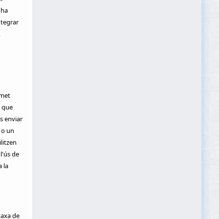
'ha
ntegrar
,
rmet
s que
s enviar
 o un
litzen
l'ús de
 la
taxa de