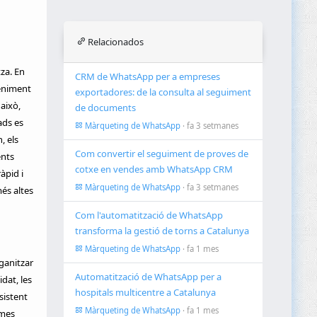
Relacionados
za. En
CRM de WhatsApp per a empreses
veniment
exportadores: de la consulta al seguiment
això,
de documents
ads es
Màrqueting de WhatsApp
· fa 3 setmanes
, els
Com convertir el seguiment de proves de
ents
cotxe en vendes amb WhatsApp CRM
àpid i
Màrqueting de WhatsApp
· fa 3 setmanes
és altes
Com l'automatització de WhatsApp
transforma la gestió de torns a Catalunya
Màrqueting de WhatsApp
· fa 1 mes
ganitzar
Automatització de WhatsApp per a
dat, les
hospitals multicentre a Catalunya
sistent
Màrqueting de WhatsApp
· fa 1 mes
emes