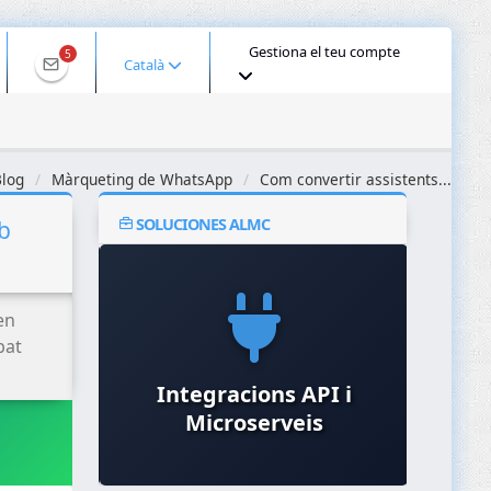
Gestiona el teu compte
5
Català
log
Màrqueting de WhatsApp
Com convertir assistents...
SOLUCIONES ALMC
b
en
bat
Consultoria de
M
Integracions API i
Compliment (GDPR,
Res
Microserveis
ENS, ISO 27001)