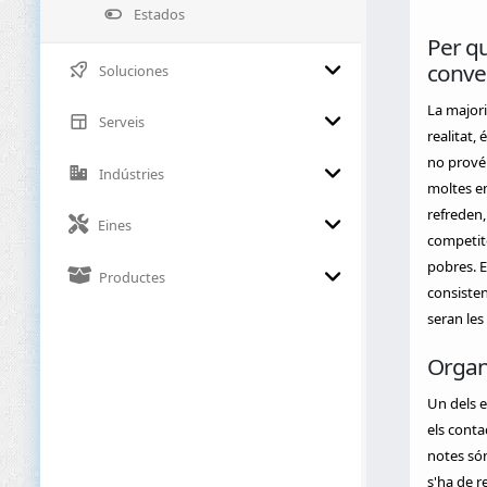
Estados
Per qu
conver
Soluciones
La majori
Serveis
realitat,
no prové 
Indústries
moltes em
refreden,
Eines
competit
pobres. E
Productes
consisten
seran les
Organ
Un dels 
els conta
notes són
s'ha de r