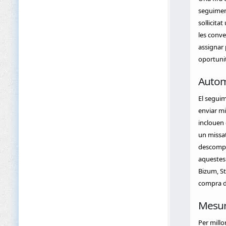
seguiment
sol·licit
les conve
assignar 
oportunit
Autom
El seguim
enviar m
inclouen 
un missat
descompte
aquestes 
Bizum, St
compra di
Mesura
Per millo