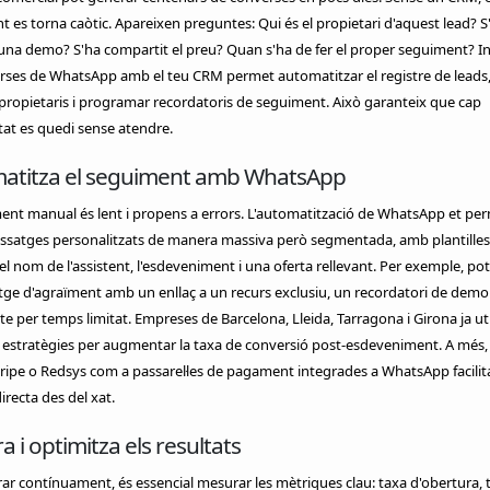
 es torna caòtic. Apareixen preguntes: Qui és el propietari d'aquest lead? S
at una demo? S'ha compartit el preu? Quan s'ha de fer el proper seguiment? I
rses de WhatsApp amb el teu CRM permet automatitzar el registre de leads
propietaris i programar recordatoris de seguiment. Això garanteix que cap
at es quedi sense atendre.
atitza el seguiment amb WhatsApp
ent manual és lent i propens a errors. L'automatització de WhatsApp et pe
issatges personalitzats de manera massiva però segmentada, amb plantille
el nom de l'assistent, l'esdeveniment i una oferta rellevant. Per exemple, pot
ge d'agraïment amb un enllaç a un recurs exclusiu, un recordatori de demo
 per temps limitat. Empreses de Barcelona, Lleida, Tarragona i Girona ja uti
estratègies per augmentar la taxa de conversió post-esdeveniment. A més, 
ripe o Redsys com a passarel·les de pagament integrades a WhatsApp facilita
recta des del xat.
 i optimitza els resultats
rar contínuament, és essencial mesurar les mètriques clau: taxa d'obertura, 