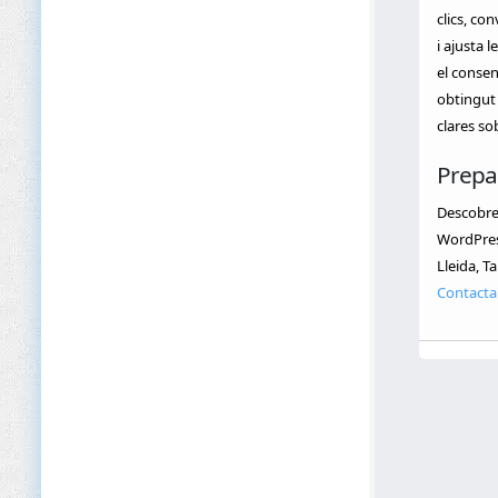
clics, co
i ajusta
el consen
obtingut 
clares s
Prepa
Descobre
WordPress
Lleida, T
Contacta