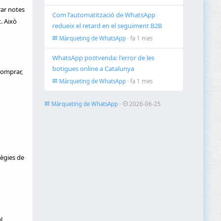
rar notes
Com l'automatització de WhatsApp
. Això
redueix el retard en el seguiment B2B
Màrqueting de WhatsApp
· fa 1 mes
WhatsApp postvenda: l'error de les
botigues online a Catalunya
comprar,
Màrqueting de WhatsApp
· fa 1 mes
Màrqueting de WhatsApp
·
2026-06-25
tègies de
l