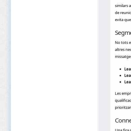
similars 
de reuni
evita que
Segmen
No tots e
altres ne
missatges
Lea
Lea
Lea
Les empre
qualifica
prioritza
Conne
Una fira 