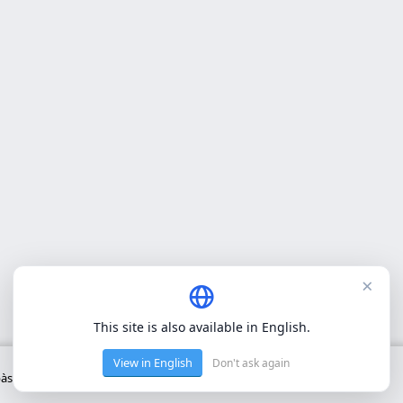
×
This site is also available in English.
View in English
Don't ask again
ic del lloc. No utilitzem cookies de tercers.
Política de privacitat
.