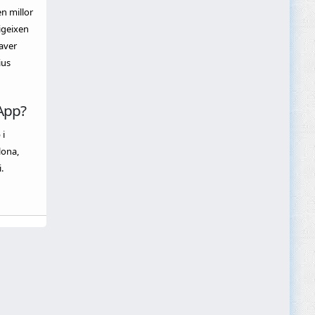
en millor
igeixen
aver
ius
App?
 i
lona,
.