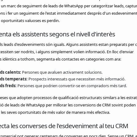
a un marc de seguiment de leads de WhatsApp per categoritzar leads, captu
ons i fer un seguiment de l'estat immediatament després d'un esdeveniment
 oportunitats valuoses es perdin.
ta els assistents segons el nivell d'interès
ls leads d'esdeveniments són iguals. Alguns assistents estan preparats per 
cessiten ser nodrits, i alguns simplement volien informació. En lloc d'enviar
 idèntics a tothom, segmenta els contactes en categories com ara:
ds calents:
Persones que avaluen activament solucions.
ds temperats:
Prospects interessats que necessiten més informació.
ds freds:
Persones que podrien convertir-se en compradors més tard.
ses que adopten processos de qualificació estructurats similars a les estra
ció de leads de WhatsApp per millorar les conversions de CRM sovint poden
r les seves oportunitats de més valor de manera més efectiva.
cta les converses de l'esdeveniment al teu CRM
comercial pot generar centenars de converses en pocs dies. Sense un CRM, e