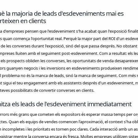
è la majoria de leads d'esdeveniments mai es
teixen en clients
a d'empreses pensen que l'esdeveniment s'ha acabat quan l'exposició finalit
 és quan comença l'oportunitat real. Perquè la major part del ROI d'un esde
de les converses durant l'exposició, sinó del que passa després. No obstant 
preses lluiten amb el seguiment post-esdeveniment. Com a resultat: els le
 els prospects obliden les converses, les oportunitats de venda desapareixen
ors guanyen negocis i les inversions en esdeveniments produeixen rendim
l problema no és la manca de leads, sinó la manca de seguiment. Com més r
t sigui el teu engagement amb els assistents després d'un esdeveniment, m
 teves possibilitats de convertir converses en clients.
itza els leads de l'esdeveniment immediatament
errors més grans que cometen els expositors és esperar massa temps per or
ctes. Quan els equips de vendes comencen l'aproximació, el context s'ha obli
 incompletes i les prioritats es tornen poc clares. Cada interacció amb un as
egistrar mentre la conversa encara és fresca. Moltes empreses utilitzen sist