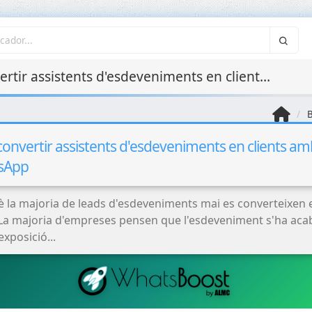
Com convertir assistents d'esdeveniments en clients amb WhatsApp
B
onvertir assistents d'esdeveniments en clients am
sApp
è la majoria de leads d'esdeveniments mai es converteixen 
sLa majoria d'empreses pensen que l'esdeveniment s'ha aca
exposició...
Optimització del
Rendiment