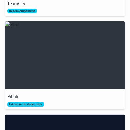
TeamCity
Desenvolupament
Bilibili
Extracció de dades web