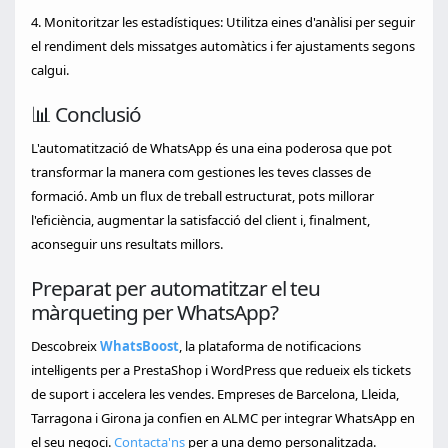
4. Monitoritzar les estadístiques: Utilitza eines d'anàlisi per seguir
el rendiment dels missatges automàtics i fer ajustaments segons
calgui.
📊 Conclusió
L'automatització de WhatsApp és una eina poderosa que pot
transformar la manera com gestiones les teves classes de
formació. Amb un flux de treball estructurat, pots millorar
l'eficiència, augmentar la satisfacció del client i, finalment,
aconseguir uns resultats millors.
Preparat per automatitzar el teu
màrqueting per WhatsApp?
Descobreix
WhatsBoost
, la plataforma de notificacions
intel·ligents per a PrestaShop i WordPress que redueix els tickets
de suport i accelera les vendes. Empreses de Barcelona, Lleida,
Tarragona i Girona ja confien en ALMC per integrar WhatsApp en
el seu negoci.
Contacta'ns
per a una demo personalitzada.