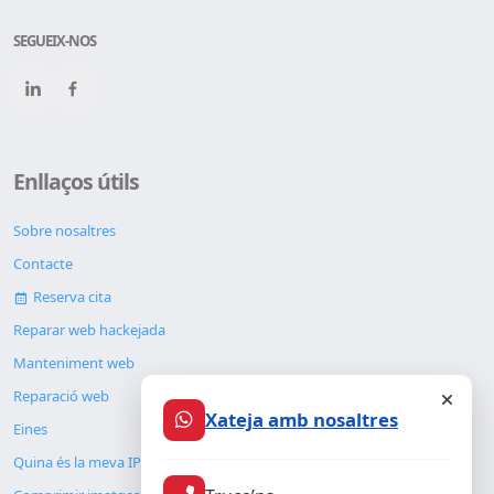
SEGUEIX-NOS
Enllaços útils
Sobre nosaltres
Contacte
Reserva cita
Reparar web hackejada
Manteniment web
Reparació web
Xateja amb nosaltres
Eines
Quina és la meva IP