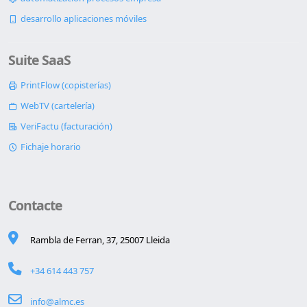
desarrollo aplicaciones móviles
Suite SaaS
PrintFlow (copisterías)
WebTV (cartelería)
VeriFactu (facturación)
Fichaje horario
Contacte
Rambla de Ferran, 37, 25007 Lleida
+34 614 443 757
info@almc.es