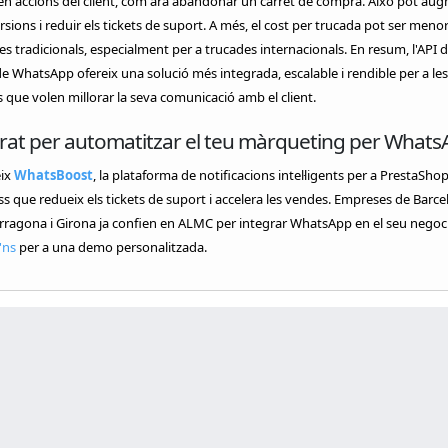
en accions del client, com ara abandonar un carret de compra. Això pot au
rsions i reduir els tickets de suport. A més, el cost per trucada pot ser menor
nies tradicionals, especialment per a trucades internacionals. En resum, l'API 
e WhatsApp ofereix una solució més integrada, escalable i rendible per a les
que volen millorar la seva comunicació amb el client.
rat per automatitzar el teu màrqueting per Whats
ix
WhatsBoost
, la plataforma de notificacions intel·ligents per a PrestaShop
 que redueix els tickets de suport i accelera les vendes. Empreses de Barce
arragona i Girona ja confien en ALMC per integrar WhatsApp en el seu negoci
'ns
per a una demo personalitzada.