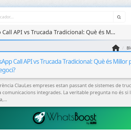
WhatsApp Call API vs Trucada Tradicional: Què és Millor per al teu Negoci?
Bl
pp Call API vs Trucada Tradicional: Què és Millor p
egoci?
erència ClauLes empreses estan passant de sistemes de tru
 a comunicacions integrades. La veritable pregunta no és si 
,...
Virtualització i
contenidors (Docker,
Kubernetes)