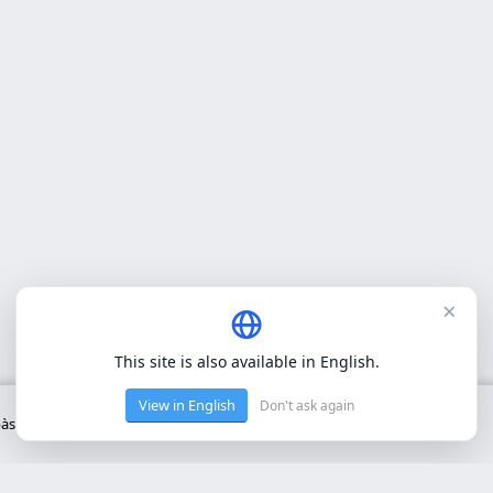
×
This site is also available in English.
View in English
Don't ask again
ic del lloc. No utilitzem cookies de tercers.
Política de privacitat
.