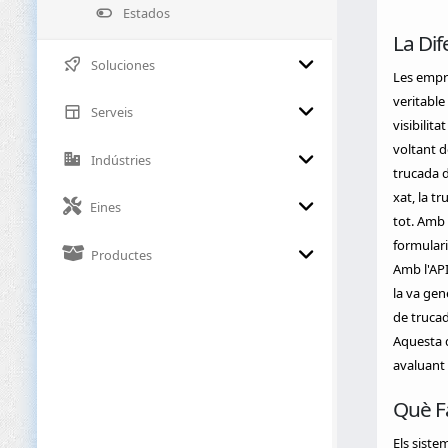
Estados
La Dif
Soluciones
Les empre
veritable
Serveis
visibilit
voltant d
Indústries
trucada d
xat, la t
Eines
tot. Amb 
formulari
Productes
Amb l'API
la va gene
de trucad
Aquesta d
avaluant
Què Fa
Els siste