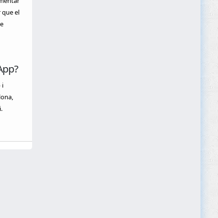
gmentar
 que el
de
App?
 i
lona,
.