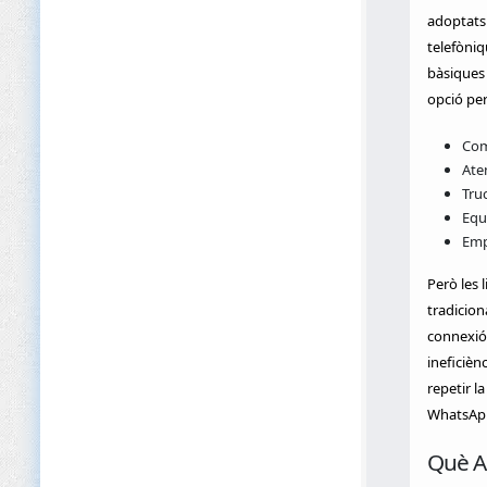
adoptats 
telefòniq
bàsiques 
opció per
Com
Aten
Tru
Equ
Emp
Però les 
tradicion
connexió 
ineficièn
repetir l
WhatsApp,
Què A