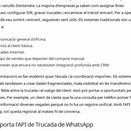
i senzills d'entendre. La majoria d'empreses ja saben com assignar línies
ues, configurar IVR, gravar trucades i encaminar el trànsit entrant. Per a op
de veu sortint i entrant, segueixen sent útils. Els sistemes tradicionals són
 a:
unicació general d'oficina.
ció al client bàsica.
cades internes.
ips de vendes que depenen del contacte manual.
reses que encara no necessiten integració profunda amb CRM.
limitacions es fan evidents quan l'escala i la coordinació importen. Els sistem
als tendeixen a crear dades fragmentades, mala visibilitat en les transferènci
feble entre la trucada i el viatge del client. Això pot portar a oportunitats p
cies. Per exemple, un client de Lleida que fa una consulta per telèfon potser 
a informació diverses vegades perquè no hi ha un registre unificat. Amb l'API
 tot queda registrat al mateix fil de conversa.
porta l'API de Trucada de WhatsApp