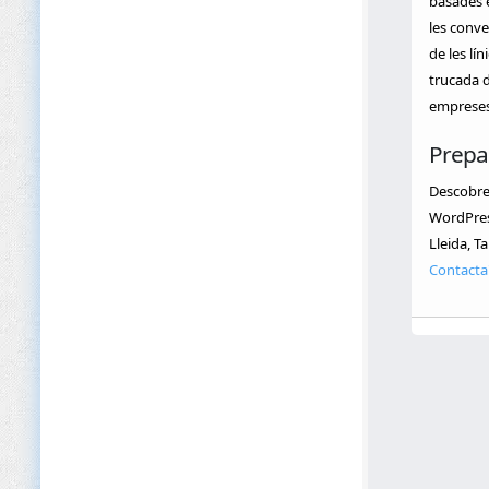
basades 
les conve
de les lí
trucada d
empreses 
Prepa
Descobre
WordPress
Lleida, T
Contacta