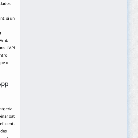
 dades
nt: si un
a
. Amb
a. L'API
ntrol
ipe o
App
atgeria
binar xat
eficient.
ades