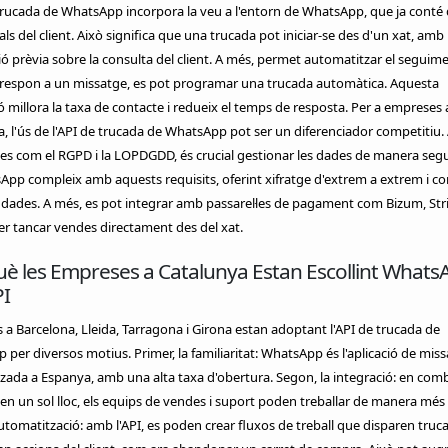
trucada de WhatsApp incorpora la veu a l'entorn de WhatsApp, que ja conté
ls del client. Això significa que una trucada pot iniciar-se des d'un xat, amb
ó prèvia sobre la consulta del client. A més, permet automatitzar el seguime
o respon a un missatge, es pot programar una trucada automàtica. Aquesta
ó millora la taxa de contacte i redueix el temps de resposta. Per a empreses 
, l'ús de l'API de trucada de WhatsApp pot ser un diferenciador competitiu
s com el RGPD i la LOPDGDD, és crucial gestionar les dades de manera segur
pp compleix amb aquests requisits, oferint xifratge d'extrem a extrem i co
 dades. A més, es pot integrar amb passarel·les de pagament com Bizum, Str
r tancar vendes directament des del xat.
uè les Empreses a Catalunya Estan Escollint Whats
PI
a Barcelona, Lleida, Tarragona i Girona estan adoptant l'API de trucada de
per diversos motius. Primer, la familiaritat: WhatsApp és l'aplicació de miss
tzada a Espanya, amb una alta taxa d'obertura. Segon, la integració: en com
 en un sol lloc, els equips de vendes i suport poden treballar de manera més 
'automatització: amb l'API, es poden crear fluxos de treball que disparen truc