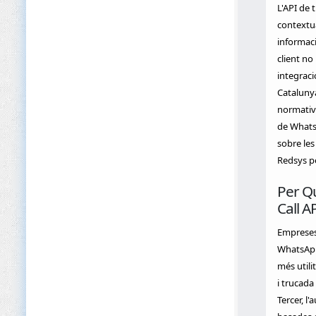
L'API de 
contextua
informaci
client n
integraci
Catalunya
normative
de WhatsA
sobre les
Redsys pe
Per Q
Call A
Empreses 
WhatsApp 
més utili
i trucada
Tercer, l