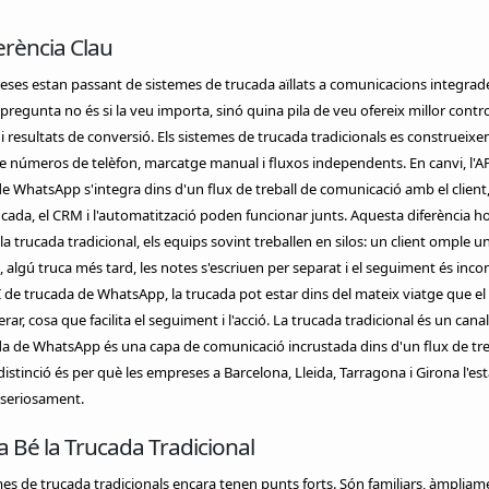
erència Clau
ses estan passant de sistemes de trucada aïllats a comunicacions integrade
 pregunta no és si la veu importa, sinó quina pila de veu ofereix millor contro
at i resultats de conversió. Els sistemes de trucada tradicionals es construeixen
e números de telèfon, marcatge manual i fluxos independents. En canvi, l'A
e WhatsApp s'integra dins d'un flux de treball de comunicació amb el client,
rucada, el CRM i l'automatització poden funcionar junts. Aquesta diferència h
la trucada tradicional, els equips sovint treballen en silos: un client omple u
, algú truca més tard, les notes s'escriuen per separat i el seguiment és incon
 de trucada de WhatsApp, la trucada pot estar dins del mateix viatge que el
rar, cosa que facilita el seguiment i l'acció. La trucada tradicional és un canal
a de WhatsApp és una capa de comunicació incrustada dins d'un flux de tre
istinció és per què les empreses a Barcelona, Lleida, Tarragona i Girona l'es
 seriosament.
 Bé la Trucada Tradicional
mes de trucada tradicionals encara tenen punts forts. Són familiars, àmpliam