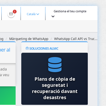
Gestiona el teu compte
5
Català
og
Màrqueting de WhatsApp
WhatsApp Call API vs Truc...
SOLUCIONES ALMC
er al
cada
la veu
Plans de còpia de
Auditories de
seguretat i
Au
Seguretat i Pentesting
recuperació davant
Proce
desastres