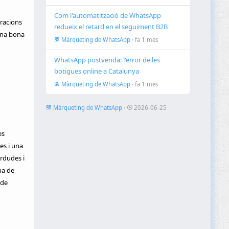
Com l'automatització de WhatsApp
eracions
redueix el retard en el seguiment B2B
 una bona
Màrqueting de WhatsApp
· fa 1 mes
WhatsApp postvenda: l'error de les
botigues online a Catalunya
Màrqueting de WhatsApp
· fa 1 mes
Màrqueting de WhatsApp
·
2026-06-25
es
es i una
erdudes i
ha de
 de