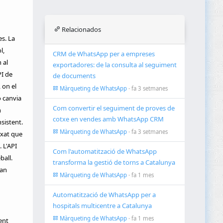
Relacionados
s. La
l,
CRM de WhatsApp per a empreses
 al
exportadores: de la consulta al seguiment
PI de
de documents
 on el
Màrqueting de WhatsApp
· fa 3 setmanes
o canvia
Com convertir el seguiment de proves de
n
cotxe en vendes amb WhatsApp CRM
sistent.
Màrqueting de WhatsApp
· fa 3 setmanes
 xat que
. L'API
Com l'automatització de WhatsApp
ball.
transforma la gestió de torns a Catalunya
tan
Màrqueting de WhatsApp
· fa 1 mes
Automatització de WhatsApp per a
hospitals multicentre a Catalunya
Màrqueting de WhatsApp
· fa 1 mes
ent